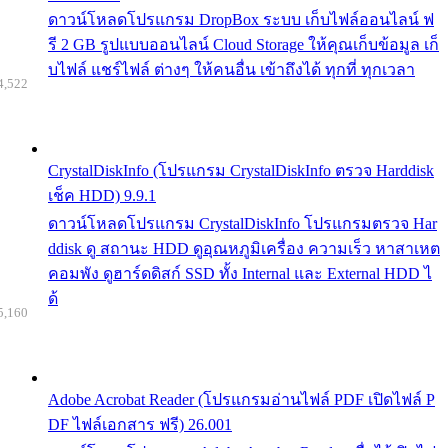
ดาวน์โหลดโปรแกรม DropBox ระบบ เก็บไฟล์ออนไลน์ ฟ
รี 2 GB รูปแบบออนไลน์ Cloud Storage ให้คุณเก็บข้อมูล เก็
บไฟล์ แชร์ไฟล์ ต่างๆ ให้คนอื่น เข้าถึงได้ ทุกที่ ทุกเวลา
4,522
CrystalDiskInfo (โปรแกรม CrystalDiskInfo ตรวจ Harddisk
เช็ค HDD) 9.9.1
ดาวน์โหลดโปรแกรม CrystalDiskInfo โปรแกรมตรวจ Har
ddisk ดู สถานะ HDD ดูอุณหภูมิเครื่อง ความเร็ว หาสาเหต
คอมพัง ดูฮาร์ดดิสก์ SSD ทั้ง Internal และ External HDD ไ
ด้
5,160
Adobe Acrobat Reader (โปรแกรมอ่านไฟล์ PDF เปิดไฟล์ P
DF ไฟล์เอกสาร ฟรี) 26.001