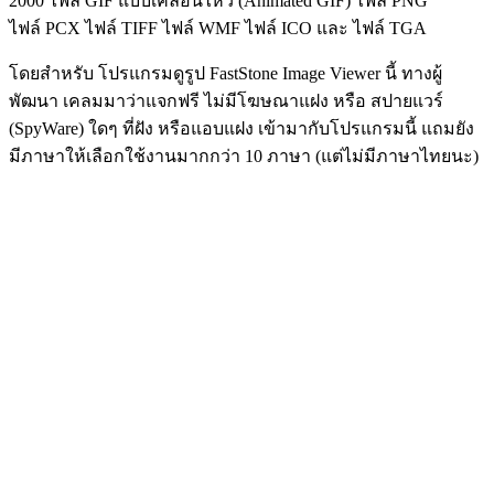
2000 ไฟล์ GIF แบบเคลื่อนไหว (Animated GIF) ไฟล์ PNG
ไฟล์ PCX ไฟล์ TIFF ไฟล์ WMF ไฟล์ ICO และ ไฟล์ TGA
โดยสำหรับ โปรแกรมดูรูป FastStone Image Viewer นี้ ทางผู้
พัฒนา เคลมมาว่าแจกฟรี ไม่มีโฆษณาแฝง หรือ สปายแวร์
(SpyWare) ใดๆ ที่ฝัง หรือแอบแฝง เข้ามากับโปรแกรมนี้ แถมยัง
มีภาษาให้เลือกใช้งานมากกว่า 10 ภาษา (แต่ไม่มีภาษาไทยนะ)