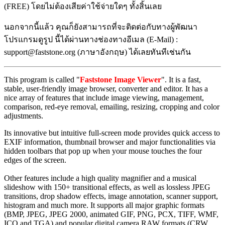
(FREE) โดยไม่ต้องเสียค่าใช้จ่ายใดๆ ทั้งสิ้นเลย
นอกจากนี้แล้ว คุณก็ยังสามารถที่จะติดต่อกับทางผู้พัฒนา
โปรแกรมดูรูป นี้ได้ผ่านทางช่องทางอีเมล (E-Mail) :
support@faststone.org (ภาษาอังกฤษ) ได้เลยทันทีเช่นกัน
This program is called "
Faststone Image Viewer
". It is a fast,
stable, user-friendly image browser, converter and editor. It has a
nice array of features that include image viewing, management,
comparison, red-eye removal, emailing, resizing, cropping and color
adjustments.
Its innovative but intuitive full-screen mode provides quick access to
EXIF information, thumbnail browser and major functionalities via
hidden toolbars that pop up when your mouse touches the four
edges of the screen.
Other features include a high quality magnifier and a musical
slideshow with 150+ transitional effects, as well as lossless JPEG
transitions, drop shadow effects, image annotation, scanner support,
histogram and much more. It supports all major graphic formats
(BMP, JPEG, JPEG 2000, animated GIF, PNG, PCX, TIFF, WMF,
ICO and TGA) and popular digital camera RAW formats (CRW,