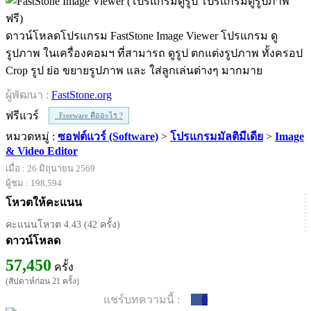
ดาวน์โหลดโปรแกรม FastStone Image Viewer โปรแกรม ดู
รูปภาพ ในเครื่องคอมฯ ที่สามารถ ดูรูป ตกแต่งรูปภาพ ทั้งครอป
Crop รูป ย่อ ขยายรูปภาพ และ ใส่ลูกเล่นต่างๆ มากมาย
ผู้พัฒนา :
FastStone.org
ฟรีแวร์
Freeware คืออะไร ?
หมวดหมู่ :
ซอฟต์แวร์ (Software)
>
โปรแกรมมัลติมีเดีย
>
Image
& Video Editor
เมื่อ : 26 มิถุนายน 2569
ผู้ชม : 198,594
โหวตให้คะแนน
คะแนนโหวต 4.43 (42 ครั้ง)
ดาวน์โหลด
57,450
ครั้ง
(สัปดาห์ก่อน 21 ครั้ง)
แชร์บทความนี้ :
0