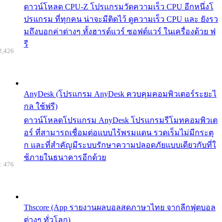
ดาวน์โหลด CPU-Z โปรแกรมวัดความเร็ว CPU อีกหนึ่งโ
ปรแกรม ที่ทุกคน น่าจะมีติดไว้ ดูความเร็ว CPU และ ยังรว
มถึงบอกค่าต่างๆ ทั้งฮารด์แวร์ ซอฟต์แวร์ ในเครื่องด้วย ฟ
รี
2,426
AnyDesk (โปรแกรม AnyDesk ควบคุมคอมพิวเตอร์ระยะไ
กล ใช้ฟรี)
ดาวน์โหลดโปรแกรม AnyDesk โปรแกรมรีโมทคอมพิวเต
อร์ ที่สามารถเชื่อมต่อแบบไร้พรมแดน รวดเร็มไม่มีกระตุ
ก และที่สำคัญมีระบบรักษาความปลอดภัยแบบเดียวกับที่ใ
ช้ภายในธนาคารอีกด้วย
: 476
Thscore (App รายงานผลบอลสดภาษาไทย จากลีกฟุตบอล
ต่างๆ ทั่วโลก)