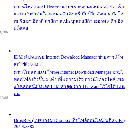
ดาวน์โหลดแอป Thscore แอปฯ รายงานผลบอลสดรวดเร็ว
และแม่นยำทันใจ ผลบอลลีกดัง พรีเมียร์ลีก อังกฤษ กัลโช่
เซเรีย อา อิตาลี ลาลีกา สเปน บุนเดสลีก้า เยอรมัน ลีกเอิง
ฝรั่งเศส
4,286
IDM (โปรแกรม Internet Download Manager ช่วยดาวน์โห
ลดไฟล์) 6.43.7
ดาวน์โหลด IDM โหลด Internet Download Manager ช่วยโ
หลดไฟล์ เร็วขึ้น 5 เท่า เพิ่มความเร็ว ดาวน์โหลดไฟล์ เพล
ง โหลดหนัง โหลด IDM ล่าสุด จาก Thaiware ไว้ใจได้แน่น
อน
6,366
DropBox (โปรแกรม Dropbox เก็บไฟล์ออนไลน์ ฟรี 2 GB )
264.4.3385