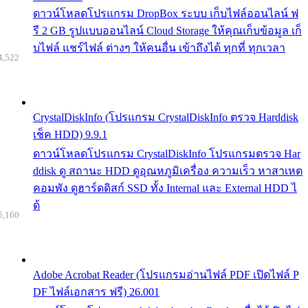
ดาวน์โหลดโปรแกรม DropBox ระบบ เก็บไฟล์ออนไลน์ ฟ
รี 2 GB รูปแบบออนไลน์ Cloud Storage ให้คุณเก็บข้อมูล เก็
บไฟล์ แชร์ไฟล์ ต่างๆ ให้คนอื่น เข้าถึงได้ ทุกที่ ทุกเวลา
4,522
CrystalDiskInfo (โปรแกรม CrystalDiskInfo ตรวจ Harddisk
เช็ค HDD) 9.9.1
ดาวน์โหลดโปรแกรม CrystalDiskInfo โปรแกรมตรวจ Har
ddisk ดู สถานะ HDD ดูอุณหภูมิเครื่อง ความเร็ว หาสาเหต
คอมพัง ดูฮาร์ดดิสก์ SSD ทั้ง Internal และ External HDD ไ
ด้
5,160
Adobe Acrobat Reader (โปรแกรมอ่านไฟล์ PDF เปิดไฟล์ P
DF ไฟล์เอกสาร ฟรี) 26.001