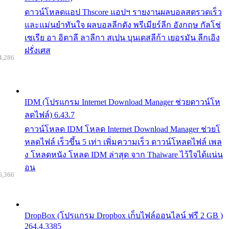
ดาวน์โหลดแอป Thscore แอปฯ รายงานผลบอลสดรวดเร็ว
และแม่นยำทันใจ ผลบอลลีกดัง พรีเมียร์ลีก อังกฤษ กัลโช่
เซเรีย อา อิตาลี ลาลีกา สเปน บุนเดสลีก้า เยอรมัน ลีกเอิง
ฝรั่งเศส
4,286
IDM (โปรแกรม Internet Download Manager ช่วยดาวน์โห
ลดไฟล์) 6.43.7
ดาวน์โหลด IDM โหลด Internet Download Manager ช่วยโ
หลดไฟล์ เร็วขึ้น 5 เท่า เพิ่มความเร็ว ดาวน์โหลดไฟล์ เพล
ง โหลดหนัง โหลด IDM ล่าสุด จาก Thaiware ไว้ใจได้แน่น
อน
6,366
DropBox (โปรแกรม Dropbox เก็บไฟล์ออนไลน์ ฟรี 2 GB )
264.4.3385