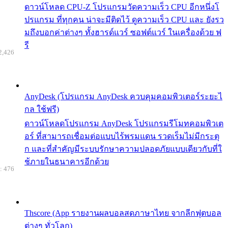
ดาวน์โหลด CPU-Z โปรแกรมวัดความเร็ว CPU อีกหนึ่งโ
ปรแกรม ที่ทุกคน น่าจะมีติดไว้ ดูความเร็ว CPU และ ยังรว
มถึงบอกค่าต่างๆ ทั้งฮารด์แวร์ ซอฟต์แวร์ ในเครื่องด้วย ฟ
รี
2,426
AnyDesk (โปรแกรม AnyDesk ควบคุมคอมพิวเตอร์ระยะไ
กล ใช้ฟรี)
ดาวน์โหลดโปรแกรม AnyDesk โปรแกรมรีโมทคอมพิวเต
อร์ ที่สามารถเชื่อมต่อแบบไร้พรมแดน รวดเร็มไม่มีกระตุ
ก และที่สำคัญมีระบบรักษาความปลอดภัยแบบเดียวกับที่ใ
ช้ภายในธนาคารอีกด้วย
: 476
Thscore (App รายงานผลบอลสดภาษาไทย จากลีกฟุตบอล
ต่างๆ ทั่วโลก)