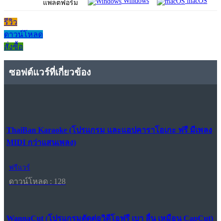
Windows
macOS
แพลตฟอร์ม
รีวิว
ดาวน์โหลด
สั่งซื้อ
ซอฟต์แวร์ที่เกี่ยวข้อง
ThaiBan Karaoke (โปรแกรม และแอปคาราโอเกะ ฟรี มีเพลง
MIDI กว่าแสนเพลง)
ฟรีแวร์
ดาวน์โหลด : 128
WannaCut (โปรแกรมตัดต่อวิดีโอฟรี เบา ลื่น เหมือน CapCut)