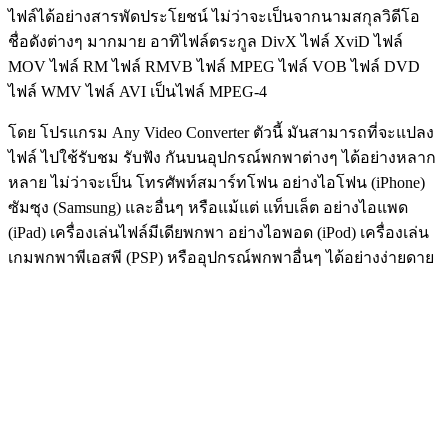
ไฟล์ได้อย่างสารพัดประโยชน์ ไม่ว่าจะเป็นจากนามสกุลวิดีโอ
ชื่อดังต่างๆ มากมาย อาทิไฟล์ตระกูล DivX ไฟล์ XviD ไฟล์
MOV ไฟล์ RM ไฟล์ RMVB ไฟล์ MPEG ไฟล์ VOB ไฟล์ DVD
ไฟล์ WMV ไฟล์ AVI เป็นไฟล์ MPEG-4
โดย โปรแกรม Any Video Converter ตัวนี้ มันสามารถที่จะแปลง
ไฟล์ ไปใช้รับชม รับฟัง กันบนอุปกรณ์พกพาต่างๆ ได้อย่างหลาก
หลาย ไม่ว่าจะเป็น โทรศัพท์สมาร์ทโฟน อย่างไอโฟน (iPhone)
ซัมซุง (Samsung) และอื่นๆ หรือแม้แต่ แท็บเล็ต อย่างไอแพด
(iPad) เครื่องเล่นไฟล์มีเดียพกพา อย่างไอพอด (iPod) เครื่องเล่น
เกมพกพาพีเอสพี (PSP) หรืออุปกรณ์พกพาอื่นๆ ได้อย่างง่ายดาย