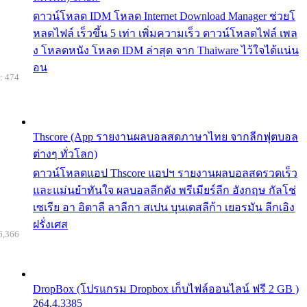
ดาวน์โหลด IDM โหลด Internet Download Manager ช่วยโ
หลดไฟล์ เร็วขึ้น 5 เท่า เพิ่มความเร็ว ดาวน์โหลดไฟล์ เพล
ง โหลดหนัง โหลด IDM ล่าสุด จาก Thaiware ไว้ใจได้แน่น
อน
: 474
Thscore (App รายงานผลบอลสดภาษาไทย จากลีกฟุตบอล
ต่างๆ ทั่วโลก)
ดาวน์โหลดแอป Thscore แอปฯ รายงานผลบอลสดรวดเร็ว
และแม่นยำทันใจ ผลบอลลีกดัง พรีเมียร์ลีก อังกฤษ กัลโช่
เซเรีย อา อิตาลี ลาลีกา สเปน บุนเดสลีก้า เยอรมัน ลีกเอิง
ฝรั่งเศส
6,366
DropBox (โปรแกรม Dropbox เก็บไฟล์ออนไลน์ ฟรี 2 GB )
264.4.3385