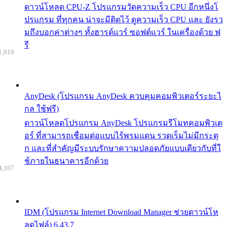
ดาวน์โหลด CPU-Z โปรแกรมวัดความเร็ว CPU อีกหนึ่งโ
ปรแกรม ที่ทุกคน น่าจะมีติดไว้ ดูความเร็ว CPU และ ยังรว
มถึงบอกค่าต่างๆ ทั้งฮารด์แวร์ ซอฟต์แวร์ ในเครื่องด้วย ฟ
รี
1,918
AnyDesk (โปรแกรม AnyDesk ควบคุมคอมพิวเตอร์ระยะไ
กล ใช้ฟรี)
ดาวน์โหลดโปรแกรม AnyDesk โปรแกรมรีโมทคอมพิวเต
อร์ ที่สามารถเชื่อมต่อแบบไร้พรมแดน รวดเร็มไม่มีกระตุ
ก และที่สำคัญมีระบบรักษาความปลอดภัยแบบเดียวกับที่ใ
ช้ภายในธนาคารอีกด้วย
4,167
IDM (โปรแกรม Internet Download Manager ช่วยดาวน์โห
ลดไฟล์) 6.43.7