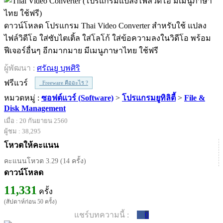
ดาวน์โหลด โปรแกรม Thai Video Converter สำหรับใช้ แปลง
ไฟล์วิดีโอ ใส่ซับไตเติ้ล ใส่โลโก้ ใส่ข้อความลงในวิดีโอ พร้อม
ฟีเจอร์อื่นๆ อีกมากมาย มีเมนูภาษาไทย ใช้ฟรี
ผู้พัฒนา :
ศรัณยู บุพศิริ
ฟรีแวร์
Freeware คืออะไร ?
หมวดหมู่ :
ซอฟต์แวร์ (Software)
>
โปรแกรมยูทิลิตี้
>
File &
Disk Management
เมื่อ : 20 กันยายน 2560
ผู้ชม : 38,295
โหวตให้คะแนน
คะแนนโหวต 3.29 (14 ครั้ง)
ดาวน์โหลด
11,331
ครั้ง
(สัปดาห์ก่อน 50 ครั้ง)
แชร์บทความนี้ :
0