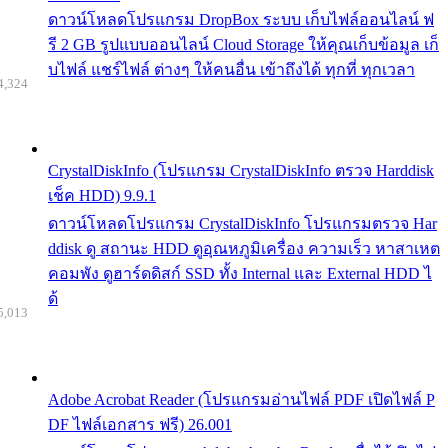
ดาวน์โหลดโปรแกรม DropBox ระบบ เก็บไฟล์ออนไลน์ ฟ
รี 2 GB รูปแบบออนไลน์ Cloud Storage ให้คุณเก็บข้อมูล เก็
บไฟล์ แชร์ไฟล์ ต่างๆ ให้คนอื่น เข้าถึงได้ ทุกที่ ทุกเวลา
4,324
CrystalDiskInfo (โปรแกรม CrystalDiskInfo ตรวจ Harddisk
เช็ค HDD) 9.9.1
ดาวน์โหลดโปรแกรม CrystalDiskInfo โปรแกรมตรวจ Har
ddisk ดู สถานะ HDD ดูอุณหภูมิเครื่อง ความเร็ว หาสาเหต
คอมพัง ดูฮาร์ดดิสก์ SSD ทั้ง Internal และ External HDD ไ
ด้
5,013
Adobe Acrobat Reader (โปรแกรมอ่านไฟล์ PDF เปิดไฟล์ P
DF ไฟล์เอกสาร ฟรี) 26.001