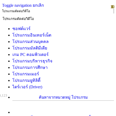
Toggle navigation
ยกเลิก
10
1
2
3
4
5
6
7
8
9
โปรแกรมตัดต่อวิดีโอ
ซอฟต์แวร์
โปรแกรมอินเทอร์เน็ต
โปรแกรมส่วนบุคคล
โปรแกรมมัลติมีเดีย
เกม PC คอมพิวเตอร์
โปรแกรมบริหารธุรกิจ
โปรแกรมการศึกษา
โปรแกรมเมอร์
โปรแกรมยูทิลิตี้
ไดร์เวอร์ (Driver)
6,123
ค้นหาจากหมวดหมู่ โปรแกรม