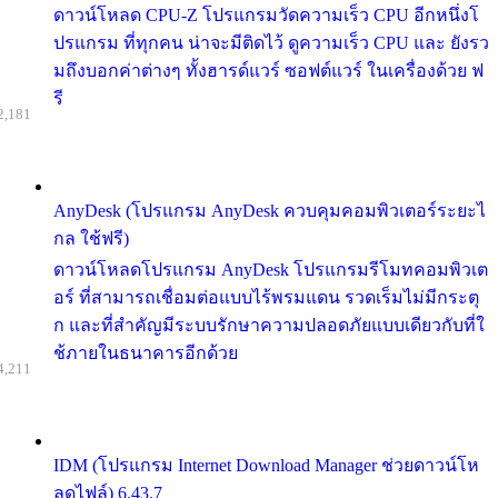
ดาวน์โหลด CPU-Z โปรแกรมวัดความเร็ว CPU อีกหนึ่งโ
ปรแกรม ที่ทุกคน น่าจะมีติดไว้ ดูความเร็ว CPU และ ยังรว
มถึงบอกค่าต่างๆ ทั้งฮารด์แวร์ ซอฟต์แวร์ ในเครื่องด้วย ฟ
รี
2,181
AnyDesk (โปรแกรม AnyDesk ควบคุมคอมพิวเตอร์ระยะไ
กล ใช้ฟรี)
ดาวน์โหลดโปรแกรม AnyDesk โปรแกรมรีโมทคอมพิวเต
อร์ ที่สามารถเชื่อมต่อแบบไร้พรมแดน รวดเร็มไม่มีกระตุ
ก และที่สำคัญมีระบบรักษาความปลอดภัยแบบเดียวกับที่ใ
ช้ภายในธนาคารอีกด้วย
4,211
IDM (โปรแกรม Internet Download Manager ช่วยดาวน์โห
ลดไฟล์) 6.43.7