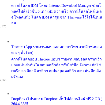
ดาวน์โหลด IDM โหลด Internet Download Manager ช่วยโ
หลดไฟล์ เร็วขึ้น 5 เท่า เพิ่มความเร็ว ดาวน์โหลดไฟล์ เพล
ง โหลดหนัง โหลด IDM ล่าสุด จาก Thaiware ไว้ใจได้แน่น
อน
: 475
Thscore (App รายงานผลบอลสดภาษาไทย จากลีกฟุตบอล
ต่างๆ ทั่วโลก)
ดาวน์โหลดแอป Thscore แอปฯ รายงานผลบอลสดรวดเร็ว
และแม่นยำทันใจ ผลบอลลีกดัง พรีเมียร์ลีก อังกฤษ กัลโช่
เซเรีย อา อิตาลี ลาลีกา สเปน บุนเดสลีก้า เยอรมัน ลีกเอิง
ฝรั่งเศส
6,366
DropBox (โปรแกรม Dropbox เก็บไฟล์ออนไลน์ ฟรี 2 GB )
264.4.3385