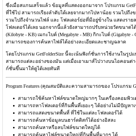
ซึ่งเมื่อสแกนเสร็จแล้ว ข้อมูลที่แสดงออกมาจาก โปรแกรม GetFo
ที่ใช้ไป สามารถเรียงลำดับได้เลยจากมากไปหาน้อย รวมไปถึงขนา
รวมไปถึงจำนวนไฟล์ และ โฟลเดอร์ย่อที่มีอยู่ข้างใน แสดงรายล
โฟลเดอร์ได้เลย นอกจากนี้แล้วยังสามารถปรับหน่วยวัดขนาดได้อีก
(Kilobyte - KB) เมกะไบต์ (Megabyte - MB) กิกะไบต์ (Gigabyte
สามารถของการค้นหาไฟล์ได้อย่างละเอียดและชาญฉลาด
โดยโปรแกรม GetFolderSize นี้จะเน้นฟังก์ชั่นการใช้งานใน
สามารถแต่ละอย่างของมัน แต่เมื่อเอาเมาส์ไปวางบนไอคอนต่าง
ก์ชั่นขึ้นมาให้ดูได้เลยทันที
Program Features (คุณสมบัติและความสามารถของ โปรแกรม GetFo
สามารถใช้ค้นหาไฟล์ขนาดใหญ่มากๆ ในเครื่องคอมพิวเต
สามารถหาโฟลเดอร์ที่กินพื้นที่เยอะๆ ได้อย่างไม่มีปัญหาเ
สามารถแสดงขนาดพื้นที่ ที่ใช้ในแต่ละโฟลเดอร์ได้
สามารถค้นหาข้อมูลบนฮาร์ดดิสก์ได้อย่างอิสละ
สามารถค้นหาหรือลบไฟล์ขนาดใหญ่ได้
สามารถค้นหาไฟล์ขนาดใหญ่ที่กินพื้นที่มากๆ ได้