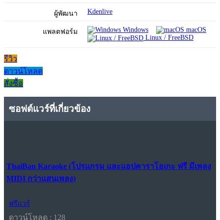
Kdenlive
ผู้พัฒนา
Windows
macOS
แพลตฟอร์ม
Linux / FreeBSD
รีวิว
ดาวน์โหลด
สั่งซื้อ
ซอฟต์แวร์ที่เกี่ยวข้อง
ThaiBan Karaoke (โปรแกรม และแอปคาราโอเกะ ฟรี มีเพลง
MIDI กว่าแสนเพลง)
ฟรีแวร์
ดาวน์โหลด : 128