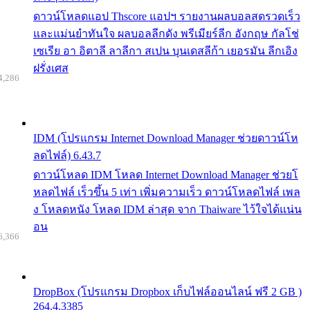
ดาวน์โหลดแอป Thscore แอปฯ รายงานผลบอลสดรวดเร็ว
และแม่นยำทันใจ ผลบอลลีกดัง พรีเมียร์ลีก อังกฤษ กัลโช่
เซเรีย อา อิตาลี ลาลีกา สเปน บุนเดสลีก้า เยอรมัน ลีกเอิง
ฝรั่งเศส
4,286
IDM (โปรแกรม Internet Download Manager ช่วยดาวน์โห
ลดไฟล์) 6.43.7
ดาวน์โหลด IDM โหลด Internet Download Manager ช่วยโ
หลดไฟล์ เร็วขึ้น 5 เท่า เพิ่มความเร็ว ดาวน์โหลดไฟล์ เพล
ง โหลดหนัง โหลด IDM ล่าสุด จาก Thaiware ไว้ใจได้แน่น
อน
6,366
DropBox (โปรแกรม Dropbox เก็บไฟล์ออนไลน์ ฟรี 2 GB )
264.4.3385