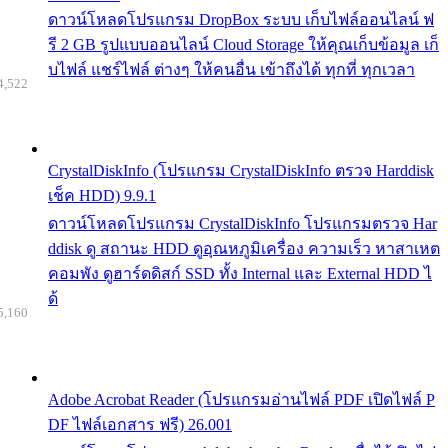
ดาวน์โหลดโปรแกรม DropBox ระบบ เก็บไฟล์ออนไลน์ ฟ
รี 2 GB รูปแบบออนไลน์ Cloud Storage ให้คุณเก็บข้อมูล เก็
บไฟล์ แชร์ไฟล์ ต่างๆ ให้คนอื่น เข้าถึงได้ ทุกที่ ทุกเวลา
4,522
CrystalDiskInfo (โปรแกรม CrystalDiskInfo ตรวจ Harddisk
เช็ค HDD) 9.9.1
ดาวน์โหลดโปรแกรม CrystalDiskInfo โปรแกรมตรวจ Har
ddisk ดู สถานะ HDD ดูอุณหภูมิเครื่อง ความเร็ว หาสาเหต
คอมพัง ดูฮาร์ดดิสก์ SSD ทั้ง Internal และ External HDD ไ
ด้
5,160
Adobe Acrobat Reader (โปรแกรมอ่านไฟล์ PDF เปิดไฟล์ P
DF ไฟล์เอกสาร ฟรี) 26.001