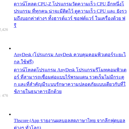
ดาวน์โหลด CPU-Z โปรแกรมวัดความเร็ว CPU อีกหนึ่งโ
ปรแกรม ที่ทุกคน น่าจะมีติดไว้ ดูความเร็ว CPU และ ยังรว
มถึงบอกค่าต่างๆ ทั้งฮารด์แวร์ ซอฟต์แวร์ ในเครื่องด้วย ฟ
รี
2,426
AnyDesk (โปรแกรม AnyDesk ควบคุมคอมพิวเตอร์ระยะไ
กล ใช้ฟรี)
ดาวน์โหลดโปรแกรม AnyDesk โปรแกรมรีโมทคอมพิวเต
อร์ ที่สามารถเชื่อมต่อแบบไร้พรมแดน รวดเร็มไม่มีกระตุ
ก และที่สำคัญมีระบบรักษาความปลอดภัยแบบเดียวกับที่ใ
ช้ภายในธนาคารอีกด้วย
: 476
Thscore (App รายงานผลบอลสดภาษาไทย จากลีกฟุตบอล
ต่างๆ ทั่วโลก)