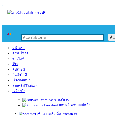
หน้าแรก
ดาวน์โหลด
ข่าวไอที
รีวิว
ทิปส์ไอที
สินค้าไอที
เช็ครอบหนัง
รวมคลิป Thaiware
เครื่องมือ
ซอฟต์แวร์
แอปพลิเคชันบนมือถือ
เช็คความเร็วเน็ต (Speedtest)