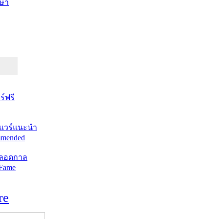
ษา
์ฟรี
แวร์แนะนำ
mended
ตลอดกาล
 Fame
re