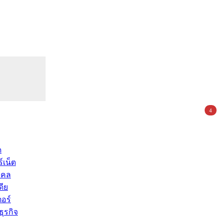
4
ด
์เน็ต
คคล
ดีย
อร์
ุรกิจ