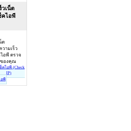
็วเน็ต
ช็คไอพี
น็ต
บความเร็ว
คไอพี ตรวจ
ีของคุณ
ไอพี