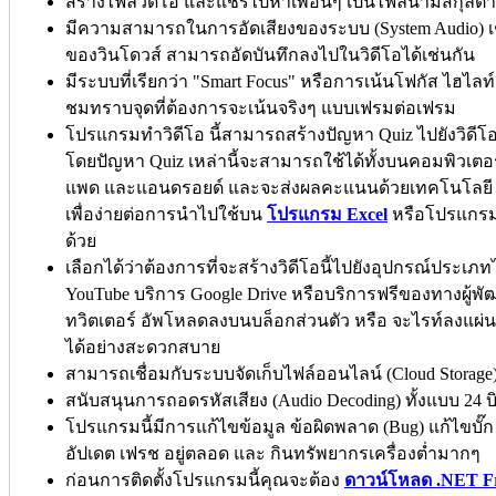
สร้างไฟล์วิดีโอ และแชร์ไปหาเพื่อนๆ เป็นไฟล์นามสกุลต่
มีความสามารถในการอัดเสียงของระบบ (System Audio) เช่น
ของวินโดวส์ สามารถอัดบันทึกลงไปในวิดีโอได้เช่นกัน
มีระบบที่เรียกว่า "Smart Focus" หรือการเน้นโฟกัส ไฮไลท์ 
ชมทราบจุดที่ต้องการจะเน้นจริงๆ แบบเฟรมต่อเฟรม
โปรแกรมทำวิดีโอ นี้สามารถสร้างปัญหา Quiz ไปยังวิดีโอ
โดยปัญหา Quiz เหล่านี้จะสามารถใช้ได้ทั้งบนคอมพิวเตอร์
แพด และแอนดรอยด์ และจะส่งผลคะแนนด้วยเทคโนโลยี S
เพื่อง่ายต่อการนำไปใช้บน
โปรแกรม Excel
หรือโปรแกรมด
ด้วย
เลือกได้ว่าต้องการที่จะสร้างวิดีโอนี้ไปยังอุปกรณ์ประเภ
YouTube บริการ Google Drive หรือบริการฟรีของทางผู้พ
ทวิตเตอร์ อัพโหลดลงบนบล็อกส่วนตัว หรือ จะไรท์ลงแผ่นดี
ได้อย่างสะดวกสบาย
สามารถเชื่อมกับระบบจัดเก็บไฟล์ออนไลน์ (Cloud Storage)
สนับสนุนการถอดรหัสเสียง (Audio Decoding) ทั้งแบบ 24 บ
โปรแกรมนี้มีการแก้ไขข้อมูล ข้อผิดพลาด (Bug) แก้ไขบั๊ก 
อัปเดต เฟรช อยู่ตลอด และ กินทรัพยากรเครื่องต่ำมากๆ
ก่อนการติดตั้งโปรแกรมนี้คุณจะต้อง
ดาวน์โหลด .NET F