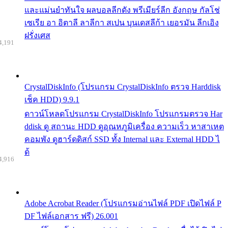
และแม่นยำทันใจ ผลบอลลีกดัง พรีเมียร์ลีก อังกฤษ กัลโช่
เซเรีย อา อิตาลี ลาลีกา สเปน บุนเดสลีก้า เยอรมัน ลีกเอิง
ฝรั่งเศส
4,191
CrystalDiskInfo (โปรแกรม CrystalDiskInfo ตรวจ Harddisk
เช็ค HDD) 9.9.1
ดาวน์โหลดโปรแกรม CrystalDiskInfo โปรแกรมตรวจ Har
ddisk ดู สถานะ HDD ดูอุณหภูมิเครื่อง ความเร็ว หาสาเหต
คอมพัง ดูฮาร์ดดิสก์ SSD ทั้ง Internal และ External HDD ไ
ด้
4,916
Adobe Acrobat Reader (โปรแกรมอ่านไฟล์ PDF เปิดไฟล์ P
DF ไฟล์เอกสาร ฟรี) 26.001