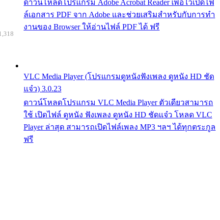
ดาวน์โหลดโปรแกรม Adobe Acrobat Reader เพื่อไว้เปิดไฟ
ล์เอกสาร PDF จาก Adobe และช่วยเสริมสำหรับกับการทำ
งานของ Browser ให้อ่านไฟล์ PDF ได้ ฟรี
1,318
VLC Media Player (โปรแกรมดูหนังฟังเพลง ดูหนัง HD ชัด
แจ๋ว) 3.0.23
ดาวน์โหลดโปรแกรม VLC Media Player ตัวเดียวสามารถ
ใช้ เปิดไฟล์ ดูหนัง ฟังเพลง ดูหนัง HD ชัดแจ๋ว โหลด VLC
Player ล่าสุด สามารถเปิดไฟล์เพลง MP3 ฯลฯ ได้ทุกตระกูล
ฟรี