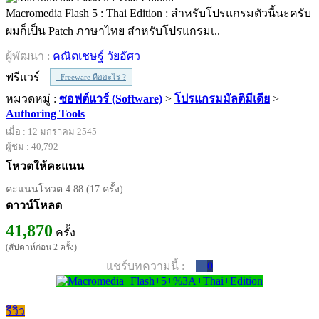
Macromedia Flash 5 : Thai Edition : สำหรับโปรแกรมตัวนี้นะครับ
ผมก็เป็น Patch ภาษาไทย สำหรับโปรแกรมเ..
ผู้พัฒนา :
คณิตเชษฐ์ วัยอัศว
ฟรีแวร์
Freeware คืออะไร ?
หมวดหมู่ :
ซอฟต์แวร์ (Software)
>
โปรแกรมมัลติมีเดีย
>
Authoring Tools
เมื่อ : 12 มกราคม 2545
ผู้ชม : 40,792
โหวตให้คะแนน
คะแนนโหวต 4.88 (17 ครั้ง)
ดาวน์โหลด
41,870
ครั้ง
(สัปดาห์ก่อน 2 ครั้ง)
แชร์บทความนี้ :
0
รีวิว