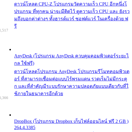
ดาวน์โหลด CPU-Z โปรแกรมวัดความเร็ว CPU อีกหนึ่งโ
ปรแกรม ที่ทุกคน น่าจะมีติดไว้ ดูความเร็ว CPU และ ยังรว
มถึงบอกค่าต่างๆ ทั้งฮารด์แวร์ ซอฟต์แวร์ ในเครื่องด้วย ฟ
รี
1,517
AnyDesk (โปรแกรม AnyDesk ควบคุมคอมพิวเตอร์ระยะไ
กล ใช้ฟรี)
ดาวน์โหลดโปรแกรม AnyDesk โปรแกรมรีโมทคอมพิวเต
อร์ ที่สามารถเชื่อมต่อแบบไร้พรมแดน รวดเร็มไม่มีกระตุ
ก และที่สำคัญมีระบบรักษาความปลอดภัยแบบเดียวกับที่ใ
ช้ภายในธนาคารอีกด้วย
6,366
DropBox (โปรแกรม Dropbox เก็บไฟล์ออนไลน์ ฟรี 2 GB )
264.4.3385