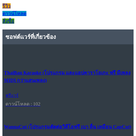
รีวิว
ดาวน์โหลด
สั่งซื้อ
ซอฟต์แวร์ที่เกี่ยวข้อง
ThaiBan Karaoke (โปรแกรม และแอปคาราโอเกะ ฟรี มีเพลง
MIDI กว่าแสนเพลง)
ฟรีแวร์
ดาวน์โหลด : 102
WannaCut (โปรแกรมตัดต่อวิดีโอฟรี เบา ลื่น เหมือน CapCut)