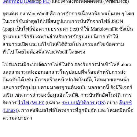
เดสก์ท็อป (Desktop PC)
และเครื่องพิมพ์ดีดดิจิทัล (WriterDeck)
จุดเด่นของ WareWoolf คือ การจัดการเนื้อหานิยายเป็นบท ๆ โดย
ในเวอร์ชันล่าสุดได้เปลี่ยนรูปแบบการบันทึกจากไฟล์ JSON
(.pup) เป็นไฟล์ข้อความธรรมดา (.txt) ที่ใช้ MarkdownFic ซึ่งเป็น
รูปแบบมาร์กอัปเฉพาะสำหรับการจัดรูปแบบนิยาย ทำให้
สามารถเปิด และแก้ไขไฟล์ได้ด้วยโปรแกรมแก้ไขข้อความ
ทั่วไป โดยไม่ต้องพึ่ง WareWoolf โดยตรง
โปรแกรมมีระบบจัดการไฟล์ในตัว รองรับการนำเข้าไฟล์ .docx
และสามารถส่งออกเอกสารในรูปแบบที่พร้อมสำหรับการส่ง
ต้นฉบับได้ เช่น มีการสร้างหน้าปกอัตโนมัติ, ใส่หมายเลขหน้า
และการจัดรูปแบบตามมาตรฐานต้นฉบับ นอกจากนี้ ยังมีฟีเจอร์
เสริม เช่น การสำรองข้อมูลอัตโนมัติ, การบันทึกอัตโนมัติ, การ
จัดการ
ไวไฟ (Wi-Fi)
(เฉพาะ
ระบบปฏิบัติการ (OS)
อย่าง
ลีนุกซ์
(Linux)
), การส่งอีเมลไฟล์โครงการที่ถูกบีบอัด และโหมดมืดเพื่อ
ความสบายตา