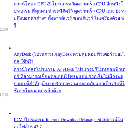
ดาวน์โหลด CPU-Z โปรแกรมวัดความเร็ว CPU อีกหนึ่งโ
ปรแกรม ที่ทุกคน น่าจะมีติดไว้ ดูความเร็ว CPU และ ยังรว
มถึงบอกค่าต่างๆ ทั้งฮารด์แวร์ ซอฟต์แวร์ ในเครื่องด้วย ฟ
รี
2,250
AnyDesk (โปรแกรม AnyDesk ควบคุมคอมพิวเตอร์ระยะไ
กล ใช้ฟรี)
ดาวน์โหลดโปรแกรม AnyDesk โปรแกรมรีโมทคอมพิวเต
อร์ ที่สามารถเชื่อมต่อแบบไร้พรมแดน รวดเร็มไม่มีกระตุ
ก และที่สำคัญมีระบบรักษาความปลอดภัยแบบเดียวกับที่ใ
ช้ภายในธนาคารอีกด้วย
4,235
IDM (โปรแกรม Internet Download Manager ช่วยดาวน์โห
ลดไฟล์) 6.43.7