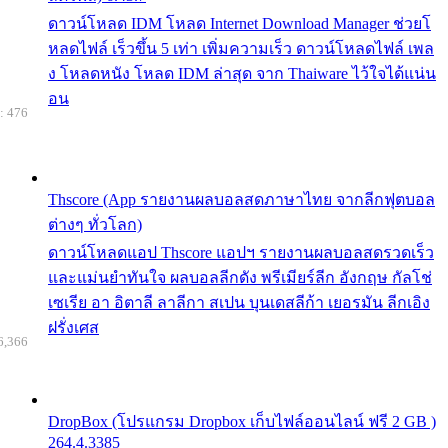
ดาวน์โหลด IDM โหลด Internet Download Manager ช่วยโ
หลดไฟล์ เร็วขึ้น 5 เท่า เพิ่มความเร็ว ดาวน์โหลดไฟล์ เพล
ง โหลดหนัง โหลด IDM ล่าสุด จาก Thaiware ไว้ใจได้แน่น
อน
: 476
Thscore (App รายงานผลบอลสดภาษาไทย จากลีกฟุตบอล
ต่างๆ ทั่วโลก)
ดาวน์โหลดแอป Thscore แอปฯ รายงานผลบอลสดรวดเร็ว
และแม่นยำทันใจ ผลบอลลีกดัง พรีเมียร์ลีก อังกฤษ กัลโช่
เซเรีย อา อิตาลี ลาลีกา สเปน บุนเดสลีก้า เยอรมัน ลีกเอิง
ฝรั่งเศส
6,366
DropBox (โปรแกรม Dropbox เก็บไฟล์ออนไลน์ ฟรี 2 GB )
264.4.3385