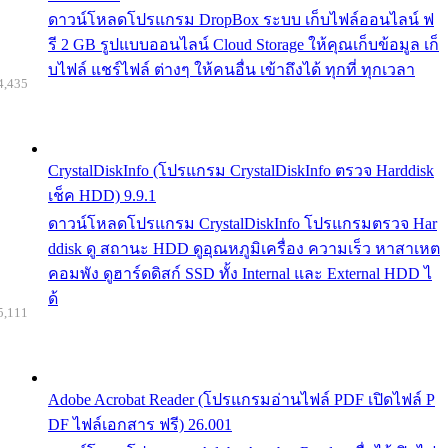
ดาวน์โหลดโปรแกรม DropBox ระบบ เก็บไฟล์ออนไลน์ ฟ
รี 2 GB รูปแบบออนไลน์ Cloud Storage ให้คุณเก็บข้อมูล เก็
บไฟล์ แชร์ไฟล์ ต่างๆ ให้คนอื่น เข้าถึงได้ ทุกที่ ทุกเวลา
4,435
CrystalDiskInfo (โปรแกรม CrystalDiskInfo ตรวจ Harddisk
เช็ค HDD) 9.9.1
ดาวน์โหลดโปรแกรม CrystalDiskInfo โปรแกรมตรวจ Har
ddisk ดู สถานะ HDD ดูอุณหภูมิเครื่อง ความเร็ว หาสาเหต
คอมพัง ดูฮาร์ดดิสก์ SSD ทั้ง Internal และ External HDD ไ
ด้
5,111
Adobe Acrobat Reader (โปรแกรมอ่านไฟล์ PDF เปิดไฟล์ P
DF ไฟล์เอกสาร ฟรี) 26.001