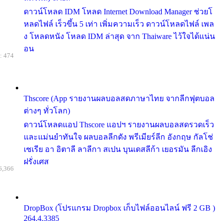
ดาวน์โหลด IDM โหลด Internet Download Manager ช่วยโ
หลดไฟล์ เร็วขึ้น 5 เท่า เพิ่มความเร็ว ดาวน์โหลดไฟล์ เพล
ง โหลดหนัง โหลด IDM ล่าสุด จาก Thaiware ไว้ใจได้แน่น
อน
: 474
Thscore (App รายงานผลบอลสดภาษาไทย จากลีกฟุตบอล
ต่างๆ ทั่วโลก)
ดาวน์โหลดแอป Thscore แอปฯ รายงานผลบอลสดรวดเร็ว
และแม่นยำทันใจ ผลบอลลีกดัง พรีเมียร์ลีก อังกฤษ กัลโช่
เซเรีย อา อิตาลี ลาลีกา สเปน บุนเดสลีก้า เยอรมัน ลีกเอิง
ฝรั่งเศส
6,366
DropBox (โปรแกรม Dropbox เก็บไฟล์ออนไลน์ ฟรี 2 GB )
264.4.3385