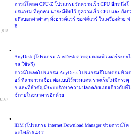
ดาวน์โหลด CPU-Z โปรแกรมวัดความเร็ว CPU อีกหนึ่งโ
ปรแกรม ที่ทุกคน น่าจะมีติดไว้ ดูความเร็ว CPU และ ยังรว
มถึงบอกค่าต่างๆ ทั้งฮารด์แวร์ ซอฟต์แวร์ ในเครื่องด้วย ฟ
รี
1,918
AnyDesk (โปรแกรม AnyDesk ควบคุมคอมพิวเตอร์ระยะไ
กล ใช้ฟรี)
ดาวน์โหลดโปรแกรม AnyDesk โปรแกรมรีโมทคอมพิวเต
อร์ ที่สามารถเชื่อมต่อแบบไร้พรมแดน รวดเร็มไม่มีกระตุ
ก และที่สำคัญมีระบบรักษาความปลอดภัยแบบเดียวกับที่ใ
ช้ภายในธนาคารอีกด้วย
4,167
IDM (โปรแกรม Internet Download Manager ช่วยดาวน์โห
ลดไฟล์) 6.43.7