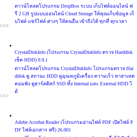
ดาวน์โหลดโปรแกรม DropBox ระบบ เก็บไฟล์ออนไลน์ ฟ
รี 2 GB รูปแบบออนไลน์ Cloud Storage ให้คุณเก็บข้อมูล เก็
บไฟล์ แชร์ไฟล์ ต่างๆ ให้คนอื่น เข้าถึงได้ ทุกที่ ทุกเวลา
4,324
CrystalDiskInfo (โปรแกรม CrystalDiskInfo ตรวจ Harddisk
เช็ค HDD) 9.9.1
ดาวน์โหลดโปรแกรม CrystalDiskInfo โปรแกรมตรวจ Har
ddisk ดู สถานะ HDD ดูอุณหภูมิเครื่อง ความเร็ว หาสาเหต
คอมพัง ดูฮาร์ดดิสก์ SSD ทั้ง Internal และ External HDD ไ
ด้
5,013
Adobe Acrobat Reader (โปรแกรมอ่านไฟล์ PDF เปิดไฟล์ P
DF ไฟล์เอกสาร ฟรี) 26.001