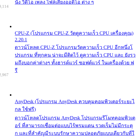
นัง วิดีโอ เพลง ไฟล์เสียงออดิโอ ต่าง ๆ
9,114
CPU-Z (โปรแกรม CPU-Z วัดดูความเร็ว CPU เครื่องคุณ)
2.20.1
ดาวน์โหลด CPU-Z โปรแกรมวัดความเร็ว CPU อีกหนึ่งโ
ปรแกรม ที่ทุกคน น่าจะมีติดไว้ ดูความเร็ว CPU และ ยังรว
มถึงบอกค่าต่างๆ ทั้งฮารด์แวร์ ซอฟต์แวร์ ในเครื่องด้วย ฟ
รี
2,967
AnyDesk (โปรแกรม AnyDesk ควบคุมคอมพิวเตอร์ระยะไ
กล ใช้ฟรี)
ดาวน์โหลดโปรแกรม AnyDesk โปรแกรมรีโมทคอมพิวเต
อร์ ที่สามารถเชื่อมต่อแบบไร้พรมแดน รวดเร็มไม่มีกระตุ
ก และที่สำคัญมีระบบรักษาความปลอดภัยแบบเดียวกับที่ใ