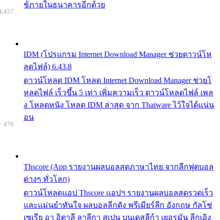
ช้ภายในธนาคารอีกด้วย
4,457
IDM (โปรแกรม Internet Download Manager ช่วยดาวน์โห
ลดไฟล์) 6.43.8
ดาวน์โหลด IDM โหลด Internet Download Manager ช่วยโ
หลดไฟล์ เร็วขึ้น 5 เท่า เพิ่มความเร็ว ดาวน์โหลดไฟล์ เพล
ง โหลดหนัง โหลด IDM ล่าสุด จาก Thaiware ไว้ใจได้แน่น
อน
: 476
Thscore (App รายงานผลบอลสดภาษาไทย จากลีกฟุตบอล
ต่างๆ ทั่วโลก)
ดาวน์โหลดแอป Thscore แอปฯ รายงานผลบอลสดรวดเร็ว
และแม่นยำทันใจ ผลบอลลีกดัง พรีเมียร์ลีก อังกฤษ กัลโช่
เซเรีย อา อิตาลี ลาลีกา สเปน บุนเดสลีก้า เยอรมัน ลีกเอิง