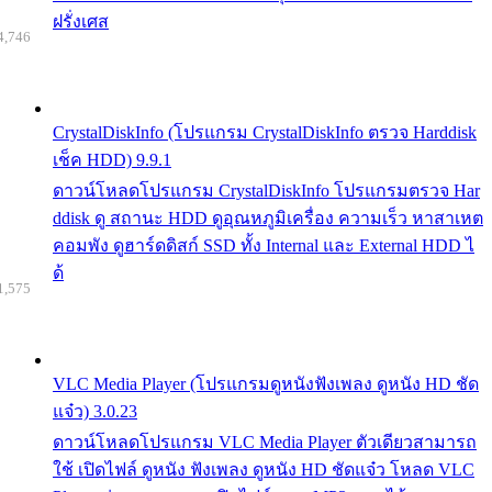
ฝรั่งเศส
4,746
CrystalDiskInfo (โปรแกรม CrystalDiskInfo ตรวจ Harddisk
เช็ค HDD) 9.9.1
ดาวน์โหลดโปรแกรม CrystalDiskInfo โปรแกรมตรวจ Har
ddisk ดู สถานะ HDD ดูอุณหภูมิเครื่อง ความเร็ว หาสาเหต
คอมพัง ดูฮาร์ดดิสก์ SSD ทั้ง Internal และ External HDD ไ
ด้
1,575
VLC Media Player (โปรแกรมดูหนังฟังเพลง ดูหนัง HD ชัด
แจ๋ว) 3.0.23
ดาวน์โหลดโปรแกรม VLC Media Player ตัวเดียวสามารถ
ใช้ เปิดไฟล์ ดูหนัง ฟังเพลง ดูหนัง HD ชัดแจ๋ว โหลด VLC