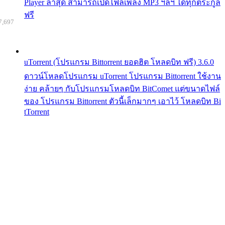
Player ล่าสุด สามารถเปิดไฟล์เพลง MP3 ฯลฯ ได้ทุกตระกูล
ฟรี
7,697
uTorrent (โปรแกรม Bittorrent ยอดฮิต โหลดบิท ฟรี) 3.6.0
ดาวน์โหลดโปรแกรม uTorrent โปรแกรม Bittorrent ใช้งาน
ง่าย คล้ายๆ กับโปรแกรมโหลดบิท BitComet แต่ขนาดไฟล์
ของ โปรแกรม Bittorrent ตัวนี้เล็กมากๆ เอาไว้ โหลดบิท Bi
tTorrent