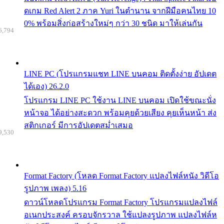
ดเกม Red Alert 2 ภาค Yuri ในตำนาน จากฝีมือคนไทย 10
0% พร้อมสิ่งก่อสร้างใหม่ๆ กว่า 30 ชนิด มาให้เล่นกัน
6,794
LINE PC (โปรแกรมแชท LINE บนคอม ติดตั้งง่าย อัปเดต
ได้เอง) 26.2.0
โปรแกรม LINE PC ใช้งาน LINE บนคอม เปิดใช้ขณะนั่ง
หน้าจอ ได้อย่างสะดวก พร้อมคุยด้วยเสียง คุยเห็นหน้า ส่ง
สติกเกอร์ มีการอัปเดตสม่ำเสมอ
9,530
Format Factory (โหลด Format Factory แปลงไฟล์หนัง วิดีโอ
รูปภาพ เพลง) 5.16
ดาวน์โหลดโปรแกรม Format Factory โปรแกรมแปลงไฟล์
อเนกประสงค์ ครอบจักรวาล ใช้แปลงรูปภาพ แปลงไฟล์ห