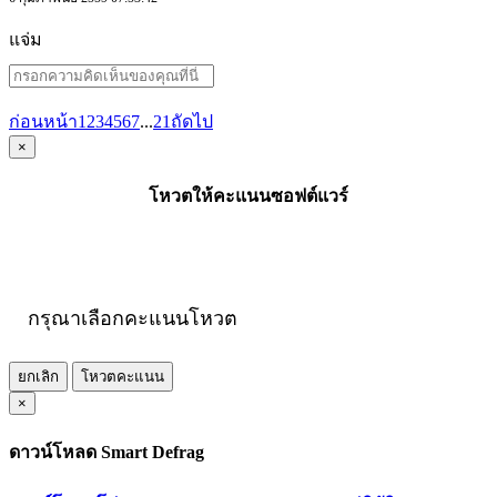
แจ่ม
ก่อนหน้า
1
2
3
4
5
6
7
...
21
ถัดไป
×
โหวตให้คะแนนซอฟต์แวร์
กรุณาเลือกคะแนนโหวต
ยกเลิก
โหวตคะแนน
×
ดาวน์โหลด Smart Defrag