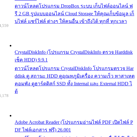
ดาวน์โหลดโปรแกรม DropBox ระบบ เก็บไฟล์ออนไลน์ ฟ
รี 2 GB รูปแบบออนไลน์ Cloud Storage ให้คุณเก็บข้อมูล เก็
บไฟล์ แชร์ไฟล์ ต่างๆ ให้คนอื่น เข้าถึงได้ ทุกที่ ทุกเวลา
4,559
CrystalDiskInfo (โปรแกรม CrystalDiskInfo ตรวจ Harddisk
เช็ค HDD) 9.9.1
ดาวน์โหลดโปรแกรม CrystalDiskInfo โปรแกรมตรวจ Har
ddisk ดู สถานะ HDD ดูอุณหภูมิเครื่อง ความเร็ว หาสาเหต
คอมพัง ดูฮาร์ดดิสก์ SSD ทั้ง Internal และ External HDD ไ
ด้
5,178
Adobe Acrobat Reader (โปรแกรมอ่านไฟล์ PDF เปิดไฟล์ P
DF ไฟล์เอกสาร ฟรี) 26.001