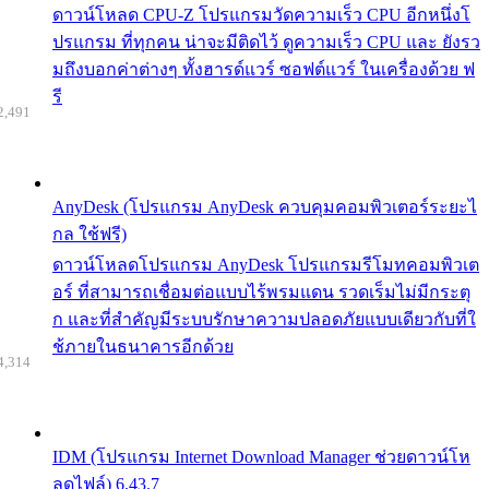
ดาวน์โหลด CPU-Z โปรแกรมวัดความเร็ว CPU อีกหนึ่งโ
ปรแกรม ที่ทุกคน น่าจะมีติดไว้ ดูความเร็ว CPU และ ยังรว
มถึงบอกค่าต่างๆ ทั้งฮารด์แวร์ ซอฟต์แวร์ ในเครื่องด้วย ฟ
รี
2,491
AnyDesk (โปรแกรม AnyDesk ควบคุมคอมพิวเตอร์ระยะไ
กล ใช้ฟรี)
ดาวน์โหลดโปรแกรม AnyDesk โปรแกรมรีโมทคอมพิวเต
อร์ ที่สามารถเชื่อมต่อแบบไร้พรมแดน รวดเร็มไม่มีกระตุ
ก และที่สำคัญมีระบบรักษาความปลอดภัยแบบเดียวกับที่ใ
ช้ภายในธนาคารอีกด้วย
4,314
IDM (โปรแกรม Internet Download Manager ช่วยดาวน์โห
ลดไฟล์) 6.43.7