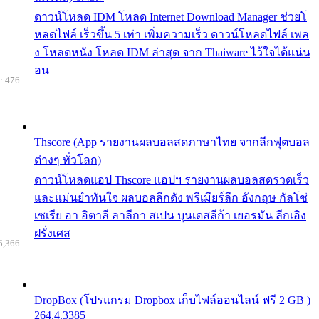
ดาวน์โหลด IDM โหลด Internet Download Manager ช่วยโ
หลดไฟล์ เร็วขึ้น 5 เท่า เพิ่มความเร็ว ดาวน์โหลดไฟล์ เพล
ง โหลดหนัง โหลด IDM ล่าสุด จาก Thaiware ไว้ใจได้แน่น
อน
: 476
Thscore (App รายงานผลบอลสดภาษาไทย จากลีกฟุตบอล
ต่างๆ ทั่วโลก)
ดาวน์โหลดแอป Thscore แอปฯ รายงานผลบอลสดรวดเร็ว
และแม่นยำทันใจ ผลบอลลีกดัง พรีเมียร์ลีก อังกฤษ กัลโช่
เซเรีย อา อิตาลี ลาลีกา สเปน บุนเดสลีก้า เยอรมัน ลีกเอิง
ฝรั่งเศส
6,366
DropBox (โปรแกรม Dropbox เก็บไฟล์ออนไลน์ ฟรี 2 GB )
264.4.3385