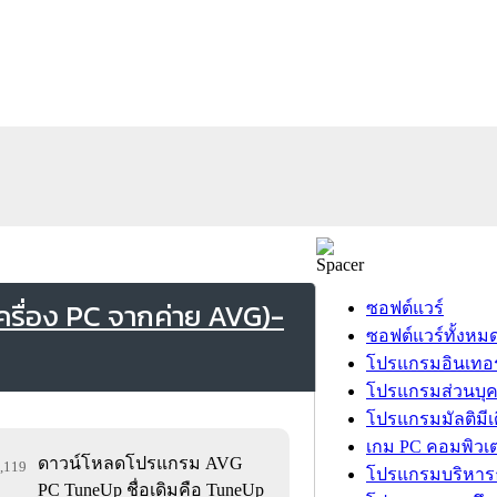
รื่อง PC จากค่าย AVG)-
ซอฟต์แวร์
ซอฟต์แวร์ทั้งหม
โปรแกรมอินเทอร
โปรแกรมส่วนบุ
โปรแกรมมัลติมีเ
เกม PC คอมพิวเต
ดาวน์โหลดโปรแกรม AVG
2,119
โปรแกรมบริหารธ
PC TuneUp ชื่อเดิมคือ TuneUp