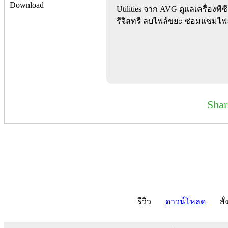
Utilities จาก AVG ดูแลเครื่องพ
รีจิสทรี ลบไฟล์ขยะ ซ่อมแซมไฟล
Sha
รีวิว
ดาวน์โหลด
สั่