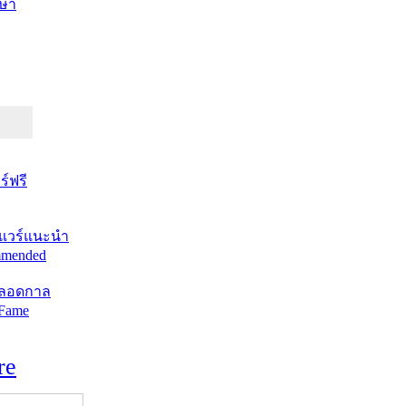
ษา
์ฟรี
แวร์แนะนำ
mended
ตลอดกาล
 Fame
re