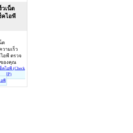
็วเน็ต
ช็คไอพี
น็ต
บความเร็ว
คไอพี ตรวจ
ีของคุณ
ไอพี