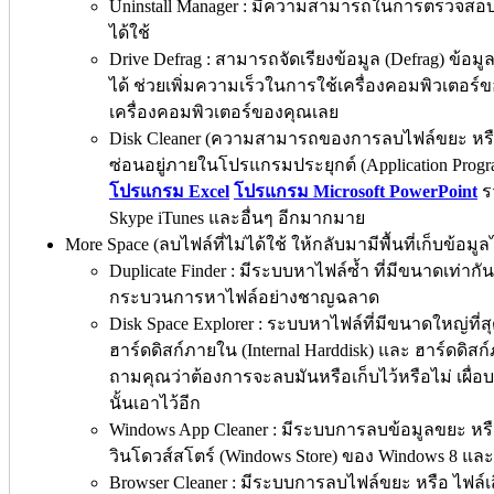
Uninstall Manager : มีความสามารถในการตรวจสอบ
ได้ใช้
Drive Defrag : สามารถจัดเรียงข้อมูล (Defrag) ข้อมู
ได้ ช่วยเพิ่มความเร็วในการใช้เครื่องคอมพิวเตอร
เครื่องคอมพิวเตอร์ของคุณเลย
Disk Cleaner (ความสามารถของการลบไฟล์ขยะ หรือ ไฟ
ซ่อนอยู่ภายในโปรแกรมประยุกต์ (Application Progr
โปรแกรม Excel
โปรแกรม Microsoft PowerPoint
ร
Skype iTunes และอื่นๆ อีกมากมาย
More Space (ลบไฟล์ที่ไม่ได้ใช้ ให้กลับมามีพื้นที่เก็บข้อม
Duplicate Finder : มีระบบหาไฟล์ซ้ำ ที่มีขนาดเท่ากัน
กระบวนการหาไฟล์อย่างชาญฉลาด
Disk Space Explorer : ระบบหาไฟล์ที่มีขนาดใหญ่ที่สุด 
ฮาร์ดดิสก์ภายใน (Internal Harddisk) และ ฮาร์ดดิสก
ถามคุณว่าต้องการจะลบมันหรือเก็บไว้หรือไม่ เผื่อ
นั้นเอาไว้อีก
Windows App Cleaner : มีระบบการลบข้อมูลขยะ หร
วินโดวส์สโตร์ (Windows Store) ของ Windows 8 และ
Browser Cleaner : มีระบบการลบไฟล์ขยะ หรือ ไฟล์เส