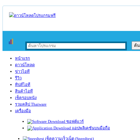
หน้าแรก
ดาวน์โหลด
ข่าวไอที
รีวิว
ทิปส์ไอที
สินค้าไอที
เช็ครอบหนัง
รวมคลิป Thaiware
เครื่องมือ
ซอฟต์แวร์
แอปพลิเคชันบนมือถือ
เช็คความเร็วเน็ต (Speedtest)