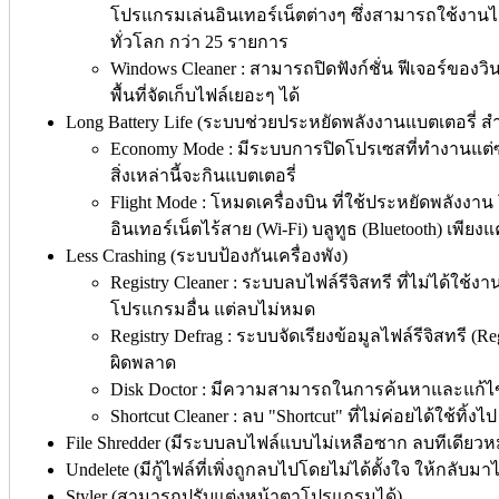
โปรแกรมเล่นอินเทอร์เน็ตต่างๆ ซึ่งสามารถใช้งานได
ทั่วโลก กว่า 25 รายการ
Windows Cleaner : สามารถปิดฟังก์ชั่น ฟีเจอร์ของวิ
พื้นที่จัดเก็บไฟล์เยอะๆ ได้
Long Battery Life (ระบบช่วยประหยัดพลังงานแบตเตอรี่ สำห
Economy Mode : มีระบบการปิดโปรเซสที่ทำงานแต่ซ่อน
สิ่งเหล่านี้จะกินแบตเตอรี่
Flight Mode : โหมดเครื่องบิน ที่ใช้ประหยัดพลังง
อินเทอร์เน็ตไร้สาย (Wi-Fi) บลูทูธ (Bluetooth) เพียงแ
Less Crashing (ระบบป้องกันเครื่องพัง)
Registry Cleaner : ระบบลบไฟล์รีจิสทรี ที่ไม่ได้ใ
โปรแกรมอื่น แต่ลบไม่หมด
Registry Defrag : ระบบจัดเรียงข้อมูลไฟล์รีจิสทรี (
ผิดพลาด
Disk Doctor : มีความสามารถในการค้นหาและแก้ไขป
Shortcut Cleaner : ลบ "Shortcut" ที่ไม่ค่อยได้ใช้ทิ้งไป
File Shredder (มีระบบลบไฟล์แบบไม่เหลือซาก ลบทีเดียวหม
Undelete (มีกู้ไฟล์ที่เพิ่งถูกลบไปโดยไม่ได้ตั้งใจ ให้กลับมาไ
Styler (สามารถปรับแต่งหน้าตาโปรแกรมได้)