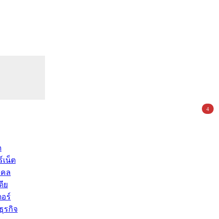
4
ด
์เน็ต
คคล
ดีย
อร์
ุรกิจ