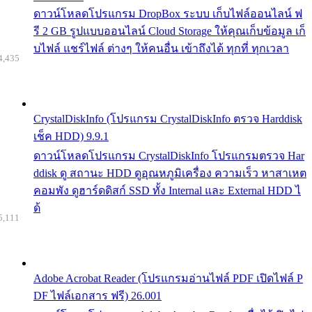
ดาวน์โหลดโปรแกรม DropBox ระบบ เก็บไฟล์ออนไลน์ ฟ
รี 2 GB รูปแบบออนไลน์ Cloud Storage ให้คุณเก็บข้อมูล เก็
บไฟล์ แชร์ไฟล์ ต่างๆ ให้คนอื่น เข้าถึงได้ ทุกที่ ทุกเวลา
4,435
CrystalDiskInfo (โปรแกรม CrystalDiskInfo ตรวจ Harddisk
เช็ค HDD) 9.9.1
ดาวน์โหลดโปรแกรม CrystalDiskInfo โปรแกรมตรวจ Har
ddisk ดู สถานะ HDD ดูอุณหภูมิเครื่อง ความเร็ว หาสาเหต
คอมพัง ดูฮาร์ดดิสก์ SSD ทั้ง Internal และ External HDD ไ
ด้
5,111
Adobe Acrobat Reader (โปรแกรมอ่านไฟล์ PDF เปิดไฟล์ P
DF ไฟล์เอกสาร ฟรี) 26.001