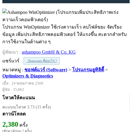
โปรแกรม WinOptimizer ใช้เร่งความเร็ว ลบไฟล์ขยะ จัดเรียง
ข้อมูล เพิ่มประสิทธิภาพคอมพิวเตอร์ ให้แรงขึ้น สะดวกสำหรับ
การใช้งานในด้านต่าง ๆ
ผู้พัฒนา :
ashampoo GmbH & Co. KG
แชร์แวร์
Shareware คืออะไร ?
หมวดหมู่ :
ซอฟต์แวร์ (Software)
>
โปรแกรมยูทิลิตี้
>
Optimizers & Diagnostics
เมื่อ : 24 พฤษภาคม 2569
ผู้ชม : 35,862
โหวตให้คะแนน
คะแนนโหวต 3.73 (15 ครั้ง)
ดาวน์โหลด
2,380
ครั้ง
(สัปดาห์ก่อน 2 ครั้ง)