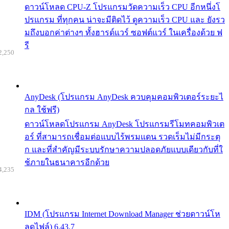
ดาวน์โหลด CPU-Z โปรแกรมวัดความเร็ว CPU อีกหนึ่งโ
ปรแกรม ที่ทุกคน น่าจะมีติดไว้ ดูความเร็ว CPU และ ยังรว
มถึงบอกค่าต่างๆ ทั้งฮารด์แวร์ ซอฟต์แวร์ ในเครื่องด้วย ฟ
รี
2,250
AnyDesk (โปรแกรม AnyDesk ควบคุมคอมพิวเตอร์ระยะไ
กล ใช้ฟรี)
ดาวน์โหลดโปรแกรม AnyDesk โปรแกรมรีโมทคอมพิวเต
อร์ ที่สามารถเชื่อมต่อแบบไร้พรมแดน รวดเร็มไม่มีกระตุ
ก และที่สำคัญมีระบบรักษาความปลอดภัยแบบเดียวกับที่ใ
ช้ภายในธนาคารอีกด้วย
4,235
IDM (โปรแกรม Internet Download Manager ช่วยดาวน์โห
ลดไฟล์) 6.43.7