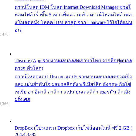
ดาวน์โหลด IDM โหลด Internet Download Manager ช่วยโ
หลดไฟล์ เร็วขึ้น 5 เท่า เพิ่มความเร็ว ดาวน์โหลดไฟล์ เพล
ง โหลดหนัง โหลด IDM ล่าสุด จาก Thaiware ไว้ใจได้แน่น
อน
: 476
Thscore (App รายงานผลบอลสดภาษาไทย จากลีกฟุตบอล
ต่างๆ ทั่วโลก)
ดาวน์โหลดแอป Thscore แอปฯ รายงานผลบอลสดรวดเร็ว
และแม่นยำทันใจ ผลบอลลีกดัง พรีเมียร์ลีก อังกฤษ กัลโช่
เซเรีย อา อิตาลี ลาลีกา สเปน บุนเดสลีก้า เยอรมัน ลีกเอิง
ฝรั่งเศส
6,366
DropBox (โปรแกรม Dropbox เก็บไฟล์ออนไลน์ ฟรี 2 GB )
264.4.3385