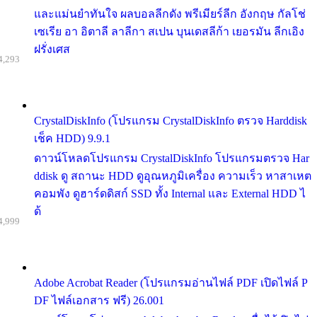
และแม่นยำทันใจ ผลบอลลีกดัง พรีเมียร์ลีก อังกฤษ กัลโช่
เซเรีย อา อิตาลี ลาลีกา สเปน บุนเดสลีก้า เยอรมัน ลีกเอิง
ฝรั่งเศส
4,293
CrystalDiskInfo (โปรแกรม CrystalDiskInfo ตรวจ Harddisk
เช็ค HDD) 9.9.1
ดาวน์โหลดโปรแกรม CrystalDiskInfo โปรแกรมตรวจ Har
ddisk ดู สถานะ HDD ดูอุณหภูมิเครื่อง ความเร็ว หาสาเหต
คอมพัง ดูฮาร์ดดิสก์ SSD ทั้ง Internal และ External HDD ไ
ด้
4,999
Adobe Acrobat Reader (โปรแกรมอ่านไฟล์ PDF เปิดไฟล์ P
DF ไฟล์เอกสาร ฟรี) 26.001