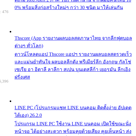
0% พร้อมสิ่งก่อสร้างใหม่ๆ กว่า 30 ชนิด มาให้เล่นกัน
: 476
Thscore (App รายงานผลบอลสดภาษาไทย จากลีกฟุตบอล
ต่างๆ ทั่วโลก)
ดาวน์โหลดแอป Thscore แอปฯ รายงานผลบอลสดรวดเร็ว
และแม่นยำทันใจ ผลบอลลีกดัง พรีเมียร์ลีก อังกฤษ กัลโช่
เซเรีย อา อิตาลี ลาลีกา สเปน บุนเดสลีก้า เยอรมัน ลีกเอิง
ฝรั่งเศส
6,396
LINE PC (โปรแกรมแชท LINE บนคอม ติดตั้งง่าย อัปเดต
ได้เอง) 26.2.0
โปรแกรม LINE PC ใช้งาน LINE บนคอม เปิดใช้ขณะนั่ง
หน้าจอ ได้อย่างสะดวก พร้อมคุยด้วยเสียง คุยเห็นหน้า ส่ง