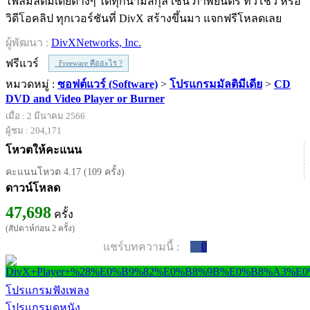
ไฟล์มัลติมีเดียต่างๆ ได้ทุกนามสกุล เช่น ภาพยนตร์ ทีวีโชว์ หรือ
วิดีโอคลิป ทุกเวอร์ชันที่ DivX สร้างขึ้นมา แจกฟรีโหลดเลย
ผู้พัฒนา :
DivXNetworks, Inc.
ฟรีแวร์
Freeware คืออะไร ?
หมวดหมู่ :
ซอฟต์แวร์ (Software)
>
โปรแกรมมัลติมีเดีย
>
CD
DVD and Video Player or Burner
เมื่อ : 2 มีนาคม 2566
ผู้ชม : 204,171
โหวตให้คะแนน
คะแนนโหวต 4.17 (109 ครั้ง)
ดาวน์โหลด
47,698
ครั้ง
(สัปดาห์ก่อน 2 ครั้ง)
แชร์บทความนี้ :
0
โปรแกรมฟังเพลง
โปรแกรมดูหนัง