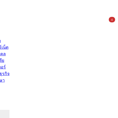
4
ด
์เน็ต
คคล
ดีย
อร์
ุรกิจ
ษา