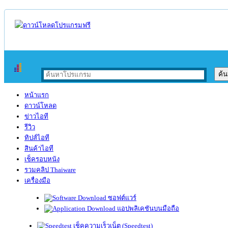
หน้าแรก
ดาวน์โหลด
ข่าวไอที
รีวิว
ทิปส์ไอที
สินค้าไอที
เช็ครอบหนัง
รวมคลิป Thaiware
เครื่องมือ
ซอฟต์แวร์
แอปพลิเคชันบนมือถือ
เช็คความเร็วเน็ต (Speedtest)