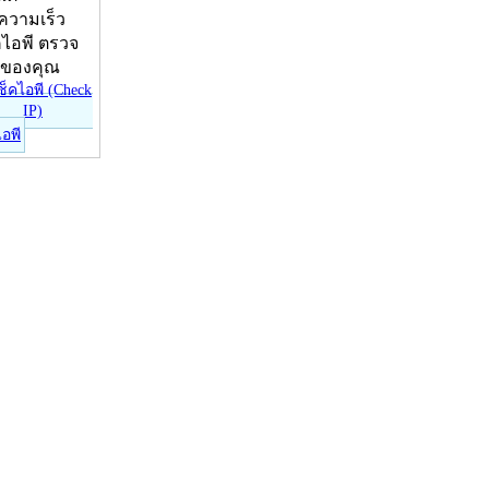
บความเร็ว
คไอพี ตรวจ
ีของคุณ
ไอพี