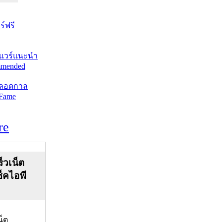
์ฟรี
แวร์แนะนำ
mended
ตลอดกาล
 Fame
re
็วเน็ต
ช็คไอพี
น็ต