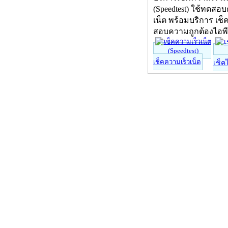
(Speedtest) ใช้ทดสอ
เน็ต พร้อมบริการ เช็
สอบความถูกต้องไอพ
เช็คความเร็วเน็ต
เช็ค