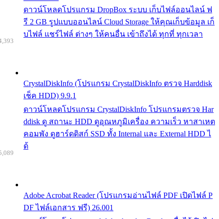
ดาวน์โหลดโปรแกรม DropBox ระบบ เก็บไฟล์ออนไลน์ ฟ
รี 2 GB รูปแบบออนไลน์ Cloud Storage ให้คุณเก็บข้อมูล เก็
บไฟล์ แชร์ไฟล์ ต่างๆ ให้คนอื่น เข้าถึงได้ ทุกที่ ทุกเวลา
4,393
CrystalDiskInfo (โปรแกรม CrystalDiskInfo ตรวจ Harddisk
เช็ค HDD) 9.9.1
ดาวน์โหลดโปรแกรม CrystalDiskInfo โปรแกรมตรวจ Har
ddisk ดู สถานะ HDD ดูอุณหภูมิเครื่อง ความเร็ว หาสาเหต
คอมพัง ดูฮาร์ดดิสก์ SSD ทั้ง Internal และ External HDD ไ
ด้
5,089
Adobe Acrobat Reader (โปรแกรมอ่านไฟล์ PDF เปิดไฟล์ P
DF ไฟล์เอกสาร ฟรี) 26.001