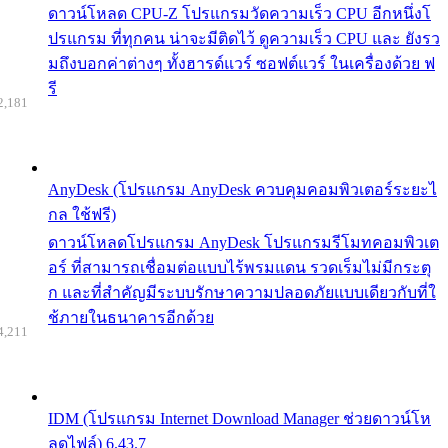
ดาวน์โหลด CPU-Z โปรแกรมวัดความเร็ว CPU อีกหนึ่งโ
ปรแกรม ที่ทุกคน น่าจะมีติดไว้ ดูความเร็ว CPU และ ยังรว
มถึงบอกค่าต่างๆ ทั้งฮารด์แวร์ ซอฟต์แวร์ ในเครื่องด้วย ฟ
รี
2,181
AnyDesk (โปรแกรม AnyDesk ควบคุมคอมพิวเตอร์ระยะไ
กล ใช้ฟรี)
ดาวน์โหลดโปรแกรม AnyDesk โปรแกรมรีโมทคอมพิวเต
อร์ ที่สามารถเชื่อมต่อแบบไร้พรมแดน รวดเร็มไม่มีกระตุ
ก และที่สำคัญมีระบบรักษาความปลอดภัยแบบเดียวกับที่ใ
ช้ภายในธนาคารอีกด้วย
4,211
IDM (โปรแกรม Internet Download Manager ช่วยดาวน์โห
ลดไฟล์) 6.43.7