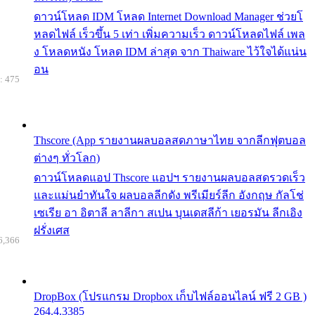
ดาวน์โหลด IDM โหลด Internet Download Manager ช่วยโ
หลดไฟล์ เร็วขึ้น 5 เท่า เพิ่มความเร็ว ดาวน์โหลดไฟล์ เพล
ง โหลดหนัง โหลด IDM ล่าสุด จาก Thaiware ไว้ใจได้แน่น
อน
: 475
Thscore (App รายงานผลบอลสดภาษาไทย จากลีกฟุตบอล
ต่างๆ ทั่วโลก)
ดาวน์โหลดแอป Thscore แอปฯ รายงานผลบอลสดรวดเร็ว
และแม่นยำทันใจ ผลบอลลีกดัง พรีเมียร์ลีก อังกฤษ กัลโช่
เซเรีย อา อิตาลี ลาลีกา สเปน บุนเดสลีก้า เยอรมัน ลีกเอิง
ฝรั่งเศส
6,366
DropBox (โปรแกรม Dropbox เก็บไฟล์ออนไลน์ ฟรี 2 GB )
264.4.3385