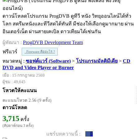
ดาวน์โหลดโปรแกรม ProgDVB ดูทีวี หนัง วิทยุออนไลน์ได้ทั่ว
โลก สตรีมหนังและทีวีสดได้ทันที มีช่องให้เลือกดูมากมาย ผ่าน
อินเตอร์เน็ต ผ่านสายเคเบิล ดาวเทียมได้เช่นกัน
ผู้พัฒนา :
ProgDVB Development Team
ฟรีแวร์
Freeware คืออะไร ?
หมวดหมู่ :
ซอฟต์แวร์ (Software)
>
โปรแกรมมัลติมีเดีย
>
CD
DVD and Video Player or Burner
เมื่อ : 15 กรกฎาคม 2569
ผู้ชม : 49,645
โหวตให้คะแนน
คะแนนโหวต 2.56 (9 ครั้ง)
ดาวน์โหลด
3,715
ครั้ง
(สัปดาห์ก่อน 3 ครั้ง)
แชร์บทความนี้ :
0