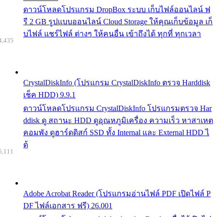
ดาวน์โหลดโปรแกรม DropBox ระบบ เก็บไฟล์ออนไลน์ ฟ
รี 2 GB รูปแบบออนไลน์ Cloud Storage ให้คุณเก็บข้อมูล เก็
บไฟล์ แชร์ไฟล์ ต่างๆ ให้คนอื่น เข้าถึงได้ ทุกที่ ทุกเวลา
4,435
CrystalDiskInfo (โปรแกรม CrystalDiskInfo ตรวจ Harddisk
เช็ค HDD) 9.9.1
ดาวน์โหลดโปรแกรม CrystalDiskInfo โปรแกรมตรวจ Har
ddisk ดู สถานะ HDD ดูอุณหภูมิเครื่อง ความเร็ว หาสาเหต
คอมพัง ดูฮาร์ดดิสก์ SSD ทั้ง Internal และ External HDD ไ
ด้
5,111
Adobe Acrobat Reader (โปรแกรมอ่านไฟล์ PDF เปิดไฟล์ P
DF ไฟล์เอกสาร ฟรี) 26.001