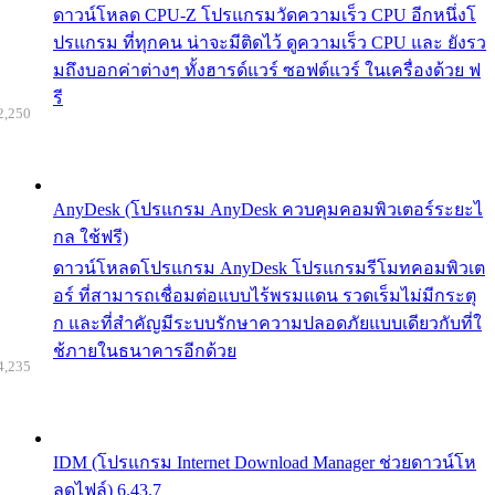
ดาวน์โหลด CPU-Z โปรแกรมวัดความเร็ว CPU อีกหนึ่งโ
ปรแกรม ที่ทุกคน น่าจะมีติดไว้ ดูความเร็ว CPU และ ยังรว
มถึงบอกค่าต่างๆ ทั้งฮารด์แวร์ ซอฟต์แวร์ ในเครื่องด้วย ฟ
รี
2,250
AnyDesk (โปรแกรม AnyDesk ควบคุมคอมพิวเตอร์ระยะไ
กล ใช้ฟรี)
ดาวน์โหลดโปรแกรม AnyDesk โปรแกรมรีโมทคอมพิวเต
อร์ ที่สามารถเชื่อมต่อแบบไร้พรมแดน รวดเร็มไม่มีกระตุ
ก และที่สำคัญมีระบบรักษาความปลอดภัยแบบเดียวกับที่ใ
ช้ภายในธนาคารอีกด้วย
4,235
IDM (โปรแกรม Internet Download Manager ช่วยดาวน์โห
ลดไฟล์) 6.43.7