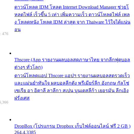
ดาวน์โหลด IDM โหลด Internet Download Manager ช่วยโ
หลดไฟล์ เร็วขึ้น 5 เท่า เพิ่มความเร็ว ดาวน์โหลดไฟล์ เพล
ง โหลดหนัง โหลด IDM ล่าสุด จาก Thaiware ไว้ใจได้แน่น
อน
: 476
Thscore (App รายงานผลบอลสดภาษาไทย จากลีกฟุตบอล
ต่างๆ ทั่วโลก)
ดาวน์โหลดแอป Thscore แอปฯ รายงานผลบอลสดรวดเร็ว
และแม่นยำทันใจ ผลบอลลีกดัง พรีเมียร์ลีก อังกฤษ กัลโช่
เซเรีย อา อิตาลี ลาลีกา สเปน บุนเดสลีก้า เยอรมัน ลีกเอิง
ฝรั่งเศส
6,366
DropBox (โปรแกรม Dropbox เก็บไฟล์ออนไลน์ ฟรี 2 GB )
264.4.3385