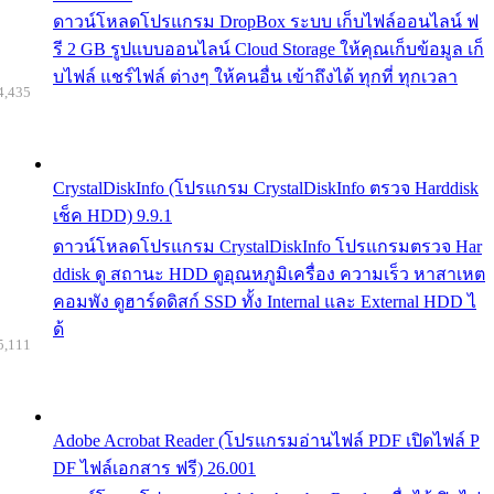
ดาวน์โหลดโปรแกรม DropBox ระบบ เก็บไฟล์ออนไลน์ ฟ
รี 2 GB รูปแบบออนไลน์ Cloud Storage ให้คุณเก็บข้อมูล เก็
บไฟล์ แชร์ไฟล์ ต่างๆ ให้คนอื่น เข้าถึงได้ ทุกที่ ทุกเวลา
4,435
CrystalDiskInfo (โปรแกรม CrystalDiskInfo ตรวจ Harddisk
เช็ค HDD) 9.9.1
ดาวน์โหลดโปรแกรม CrystalDiskInfo โปรแกรมตรวจ Har
ddisk ดู สถานะ HDD ดูอุณหภูมิเครื่อง ความเร็ว หาสาเหต
คอมพัง ดูฮาร์ดดิสก์ SSD ทั้ง Internal และ External HDD ไ
ด้
5,111
Adobe Acrobat Reader (โปรแกรมอ่านไฟล์ PDF เปิดไฟล์ P
DF ไฟล์เอกสาร ฟรี) 26.001