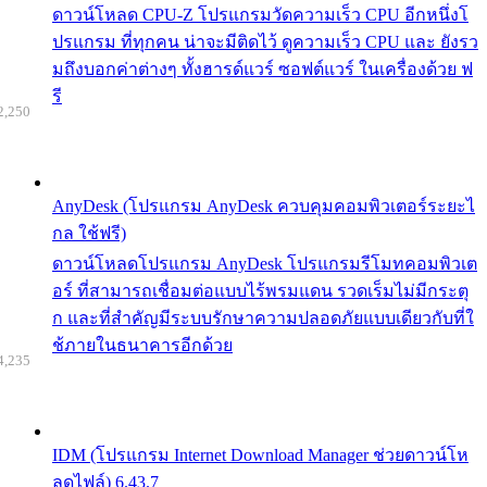
ดาวน์โหลด CPU-Z โปรแกรมวัดความเร็ว CPU อีกหนึ่งโ
ปรแกรม ที่ทุกคน น่าจะมีติดไว้ ดูความเร็ว CPU และ ยังรว
มถึงบอกค่าต่างๆ ทั้งฮารด์แวร์ ซอฟต์แวร์ ในเครื่องด้วย ฟ
รี
2,250
AnyDesk (โปรแกรม AnyDesk ควบคุมคอมพิวเตอร์ระยะไ
กล ใช้ฟรี)
ดาวน์โหลดโปรแกรม AnyDesk โปรแกรมรีโมทคอมพิวเต
อร์ ที่สามารถเชื่อมต่อแบบไร้พรมแดน รวดเร็มไม่มีกระตุ
ก และที่สำคัญมีระบบรักษาความปลอดภัยแบบเดียวกับที่ใ
ช้ภายในธนาคารอีกด้วย
4,235
IDM (โปรแกรม Internet Download Manager ช่วยดาวน์โห
ลดไฟล์) 6.43.7