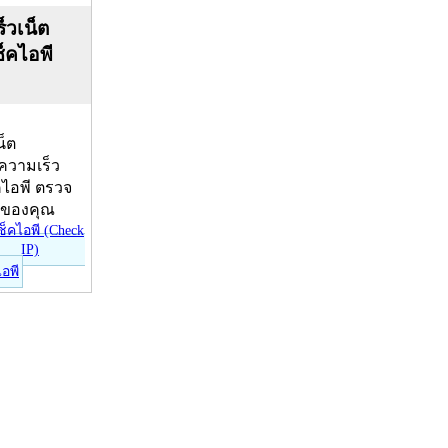
็วเน็ต
ช็คไอพี
น็ต
บความเร็ว
คไอพี ตรวจ
ีของคุณ
ไอพี