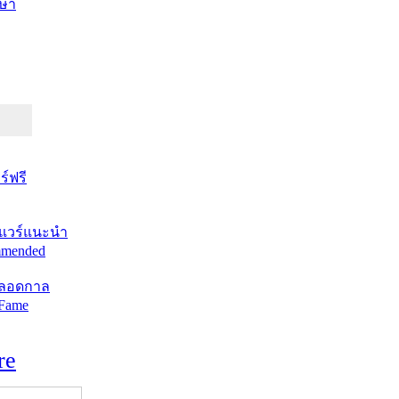
ษา
์ฟรี
แวร์แนะนำ
mended
ตลอดกาล
 Fame
re