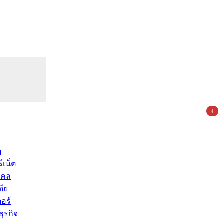
4
ด
์เน็ต
คคล
ดีย
อร์
ุรกิจ