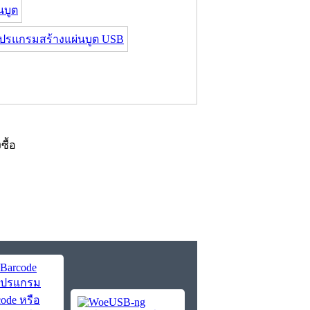
นบูต
ปรแกรมสร้างแผ่นบูต USB
งซื้อ