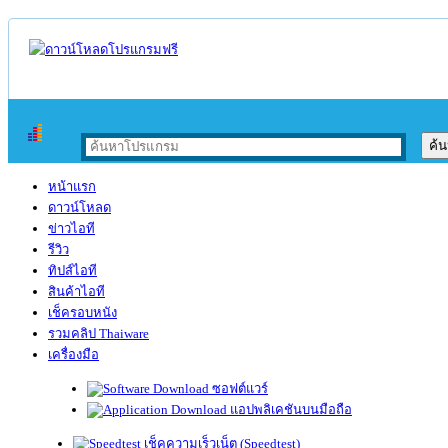
หน้าแรก
ดาวน์โหลด
ข่าวไอที
รีวิว
ทิปส์ไอที
สินค้าไอที
เช็ครอบหนัง
รวมคลิป Thaiware
เครื่องมือ
ซอฟต์แวร์
แอปพลิเคชันบนมือถือ
เช็คความเร็วเน็ต (Speedtest)