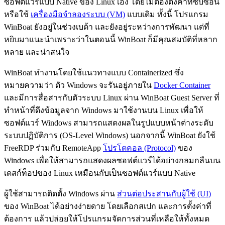
ซอฟต์แวร์แบบ Native ของ Linux เอง โดยไม่ต้องตั้งค่าที่ซับซ้อน
หรือใช้
เครื่องมือจำลองระบบ (VM)
แบบเดิม ทั้งนี้ โปรแกรม
WinBoat ยังอยู่ในช่วงเบต้า และยังอยู่ระหว่างการพัฒนา แต่ที่
หยิบมาแนะนำเพราะว่าในตอนนี้ WinBoat ก็มีคุณสมบัติที่หลาก
หลาย และน่าสนใจ
WinBoat ทำงานโดยใช้แนวทางแบบ Containerized ซึ่ง
หมายความว่า ตัว Windows จะรันอยู่ภายใน
Docker Container
และมีการสื่อสารกับตัวระบบ Linux ผ่าน WinBoat Guest Server ที่
ทำหน้าที่ดึงข้อมูลจาก Windows มาใช้งานบน Linux เพื่อให้
ซอฟต์แวร์ Windows สามารถแสดงผลในรูปแบบหน้าต่างระดับ
ระบบปฏิบัติการ (OS-Level Windows) นอกจากนี้ WinBoat ยังใช้
FreeRDP ร่วมกับ RemoteApp
โปรโตคอล (Protocol)
ของ
Windows เพื่อให้สามารถแสดงผลซอฟต์แวร์ได้อย่างกลมกลืนบน
เดสก์ท็อปของ Linux เหมือนกับเป็นซอฟต์แวร์แบบ Native
ผู้ใช้สามารถติดตั้ง Windows ผ่าน
ส่วนต่อประสานกับผู้ใช้ (UI)
ของ WinBoat ได้อย่างง่ายดาย โดยเลือกสเปก และการตั้งค่าที่
ต้องการ แล้วปล่อยให้โปรแกรมจัดการส่วนที่เหลือให้ทั้งหมด