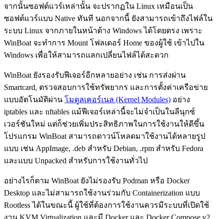
จากนั้นซอฟต์แวร์เหล่านั้น จะปรากฏใน Linux เหมือนเป็น
ซอฟต์แวร์แบบ Native ทันที นอกจากนี้ ยังสามารถเข้าถึงไฟล์ใน
ระบบ Linux จากภายในหน้าต้าง Windows ได้โดยตรง เพราะ
WinBoat จะทำการ Mount โฟลเดอร์ Home ของผู้ใช้ เข้าไปใน
Windows เพื่อให้สามารถแลกเปลี่ยนไฟล์ได้สะดวก
WinBoat ยังรองรับฟีเจอร์อีกหลายอย่าง เช่น การส่งผ่าน
Smartcard, ตรวจสอบการใช้ทรัพยากร และการตั้งค่าเครือข่าย
แบบอัตโนมัติผ่าน
โมดูลเคอร์เนล (Kernel Modules)
อย่าง
iptables และ nftables แม้ฟีเจอร์เหล่านี้จะไม่จำเป็นในลีนุกซ์
เวอร์ชันใหม่ แต่ก็ช่วยเพิ่มประสิทธิภาพในการใช้งานให้ดีขึ้น
โปรแกรม WinBoat สามารถดาวน์โหลดมาใช้งานได้หลายรูป
แบบ เช่น AppImage, .deb สำหรับ Debian, .rpm สำหรับ Fedora
และแบบ Unpacked สำหรับการใช้งานทั่วไป
อย่างไรก็ตาม WinBoat ยังไม่รองรับ Podman หรือ Docker
Desktop และไม่สามารถใช้งานร่วมกับ Containerization แบบ
Rootless ได้ในขณะนี้ ผู้ใช้ที่ต้องการใช้งานควรมีระบบที่เปิดใช้
งาน KVM Virtualization และมี Docker และ Docker Compose v2