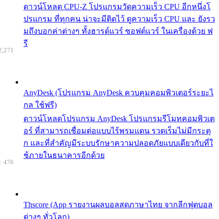
ดาวน์โหลด CPU-Z โปรแกรมวัดความเร็ว CPU อีกหนึ่งโ
ปรแกรม ที่ทุกคน น่าจะมีติดไว้ ดูความเร็ว CPU และ ยังรว
มถึงบอกค่าต่างๆ ทั้งฮารด์แวร์ ซอฟต์แวร์ ในเครื่องด้วย ฟ
รี
2,271
AnyDesk (โปรแกรม AnyDesk ควบคุมคอมพิวเตอร์ระยะไ
กล ใช้ฟรี)
ดาวน์โหลดโปรแกรม AnyDesk โปรแกรมรีโมทคอมพิวเต
อร์ ที่สามารถเชื่อมต่อแบบไร้พรมแดน รวดเร็มไม่มีกระตุ
ก และที่สำคัญมีระบบรักษาความปลอดภัยแบบเดียวกับที่ใ
ช้ภายในธนาคารอีกด้วย
: 476
Thscore (App รายงานผลบอลสดภาษาไทย จากลีกฟุตบอล
ต่างๆ ทั่วโลก)