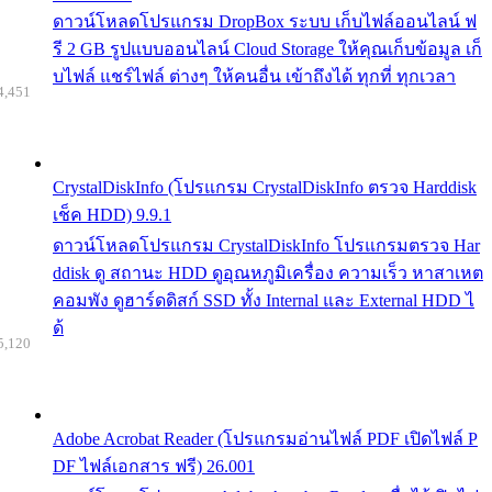
ดาวน์โหลดโปรแกรม DropBox ระบบ เก็บไฟล์ออนไลน์ ฟ
รี 2 GB รูปแบบออนไลน์ Cloud Storage ให้คุณเก็บข้อมูล เก็
บไฟล์ แชร์ไฟล์ ต่างๆ ให้คนอื่น เข้าถึงได้ ทุกที่ ทุกเวลา
4,451
CrystalDiskInfo (โปรแกรม CrystalDiskInfo ตรวจ Harddisk
เช็ค HDD) 9.9.1
ดาวน์โหลดโปรแกรม CrystalDiskInfo โปรแกรมตรวจ Har
ddisk ดู สถานะ HDD ดูอุณหภูมิเครื่อง ความเร็ว หาสาเหต
คอมพัง ดูฮาร์ดดิสก์ SSD ทั้ง Internal และ External HDD ไ
ด้
5,120
Adobe Acrobat Reader (โปรแกรมอ่านไฟล์ PDF เปิดไฟล์ P
DF ไฟล์เอกสาร ฟรี) 26.001