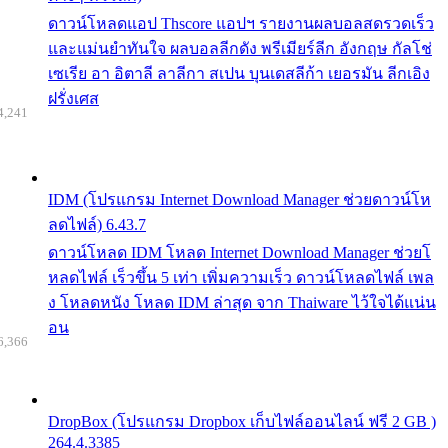
ดาวน์โหลดแอป Thscore แอปฯ รายงานผลบอลสดรวดเร็ว
และแม่นยำทันใจ ผลบอลลีกดัง พรีเมียร์ลีก อังกฤษ กัลโช่
เซเรีย อา อิตาลี ลาลีกา สเปน บุนเดสลีก้า เยอรมัน ลีกเอิง
ฝรั่งเศส
4,241
IDM (โปรแกรม Internet Download Manager ช่วยดาวน์โห
ลดไฟล์) 6.43.7
ดาวน์โหลด IDM โหลด Internet Download Manager ช่วยโ
หลดไฟล์ เร็วขึ้น 5 เท่า เพิ่มความเร็ว ดาวน์โหลดไฟล์ เพล
ง โหลดหนัง โหลด IDM ล่าสุด จาก Thaiware ไว้ใจได้แน่น
อน
6,366
DropBox (โปรแกรม Dropbox เก็บไฟล์ออนไลน์ ฟรี 2 GB )
264.4.3385