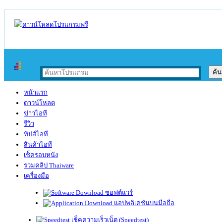
หน้าแรก
ดาวน์โหลด
ข่าวไอที
รีวิว
ทิปส์ไอที
สินค้าไอที
เช็ครอบหนัง
รวมคลิป Thaiware
เครื่องมือ
ซอฟต์แวร์
แอปพลิเคชันบนมือถือ
เช็คความเร็วเน็ต (Speedtest)