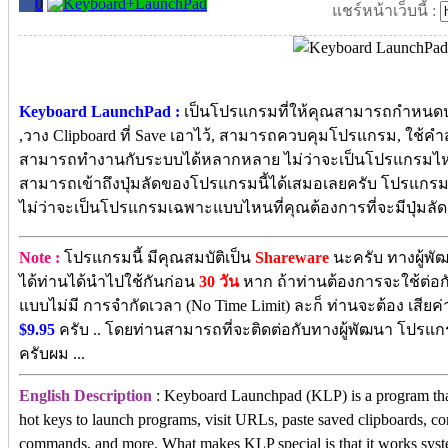
0
แชร์หน้าเว็บนี้ :
Keyboard LaunchPad :
เป็นโปรแกรมที่ให้คุณสามารถกำหนดปุ่
,วาง Clipboard ที่ Save เอาไว้, สามารถควบคุมโปรแกรม, ใช้คำส
สามารถทำงานกับระบบได้หลากหลาย ไม่ว่าจะเป็นโปรแกรมไหน,
สามารถเข้าถึงปุ่มลัดของโปรแกรมนี้ได้เสมอเลยครับ โปรแกรมนี้
ไม่ว่าจะเป็นโปรแกรมเฉพาะแบบไหนที่คุณต้องการที่จะมีปุ่มลัด
Note :
โปรแกรมนี้ มีคุณสมบัติเป็น
Shareware
นะครับ ทางผู้พั
ได้ท่านได้นำไปใช้กันก่อน
30 วัน
หาก ถ้าท่านต้องการจะใช้ต่อกัน
แบบไม่มี การจำกัดเวลา (No Time Limit) ละก็ ท่านจะต้อง เสียค่
$9.95
ครับ .. โดยท่านสามารถที่จะติดต่อกับทางผู้พัฒนา โปรแก
ครับผม ...
English Description
: Keyboard Launchpad (KLP) is a program that
hot keys to launch programs, visit URLs, paste saved clipboards, co
commands, and more. What makes KLP special is that it works sys