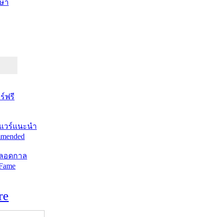
ษา
์ฟรี
แวร์แนะนำ
mended
ตลอดกาล
 Fame
re