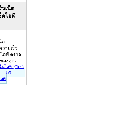
็วเน็ต
ช็คไอพี
น็ต
บความเร็ว
คไอพี ตรวจ
ีของคุณ
ไอพี