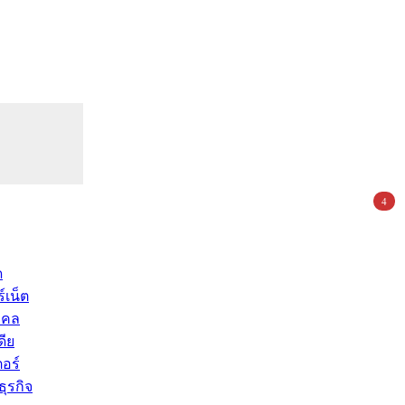
4
ด
์เน็ต
คคล
ดีย
อร์
ุรกิจ