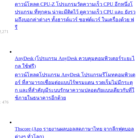
ดาวน์โหลด CPU-Z โปรแกรมวัดความเร็ว CPU อีกหนึ่งโ
ปรแกรม ที่ทุกคน น่าจะมีติดไว้ ดูความเร็ว CPU และ ยังรว
มถึงบอกค่าต่างๆ ทั้งฮารด์แวร์ ซอฟต์แวร์ ในเครื่องด้วย ฟ
รี
2,271
AnyDesk (โปรแกรม AnyDesk ควบคุมคอมพิวเตอร์ระยะไ
กล ใช้ฟรี)
ดาวน์โหลดโปรแกรม AnyDesk โปรแกรมรีโมทคอมพิวเต
อร์ ที่สามารถเชื่อมต่อแบบไร้พรมแดน รวดเร็มไม่มีกระตุ
ก และที่สำคัญมีระบบรักษาความปลอดภัยแบบเดียวกับที่ใ
ช้ภายในธนาคารอีกด้วย
: 476
Thscore (App รายงานผลบอลสดภาษาไทย จากลีกฟุตบอล
ต่างๆ ทั่วโลก)