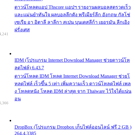
ดาวน์โหลดแอป Thscore แอปฯ รายงานผลบอลสดรวดเร็ว
และแม่นยำทันใจ ผลบอลลีกดัง พรีเมียร์ลีก อังกฤษ กัลโช่
เซเรีย อา อิตาลี ลาลีกา สเปน บุนเดสลีก้า เยอรมัน ลีกเอิง
ฝรั่งเศส
4,241
IDM (โปรแกรม Internet Download Manager ช่วยดาวน์โห
ลดไฟล์) 6.43.7
ดาวน์โหลด IDM โหลด Internet Download Manager ช่วยโ
หลดไฟล์ เร็วขึ้น 5 เท่า เพิ่มความเร็ว ดาวน์โหลดไฟล์ เพล
ง โหลดหนัง โหลด IDM ล่าสุด จาก Thaiware ไว้ใจได้แน่น
อน
6,366
DropBox (โปรแกรม Dropbox เก็บไฟล์ออนไลน์ ฟรี 2 GB )
264.4.3385