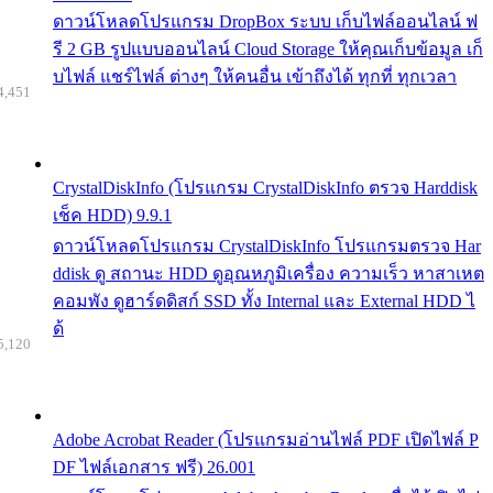
ดาวน์โหลดโปรแกรม DropBox ระบบ เก็บไฟล์ออนไลน์ ฟ
รี 2 GB รูปแบบออนไลน์ Cloud Storage ให้คุณเก็บข้อมูล เก็
บไฟล์ แชร์ไฟล์ ต่างๆ ให้คนอื่น เข้าถึงได้ ทุกที่ ทุกเวลา
4,451
CrystalDiskInfo (โปรแกรม CrystalDiskInfo ตรวจ Harddisk
เช็ค HDD) 9.9.1
ดาวน์โหลดโปรแกรม CrystalDiskInfo โปรแกรมตรวจ Har
ddisk ดู สถานะ HDD ดูอุณหภูมิเครื่อง ความเร็ว หาสาเหต
คอมพัง ดูฮาร์ดดิสก์ SSD ทั้ง Internal และ External HDD ไ
ด้
5,120
Adobe Acrobat Reader (โปรแกรมอ่านไฟล์ PDF เปิดไฟล์ P
DF ไฟล์เอกสาร ฟรี) 26.001