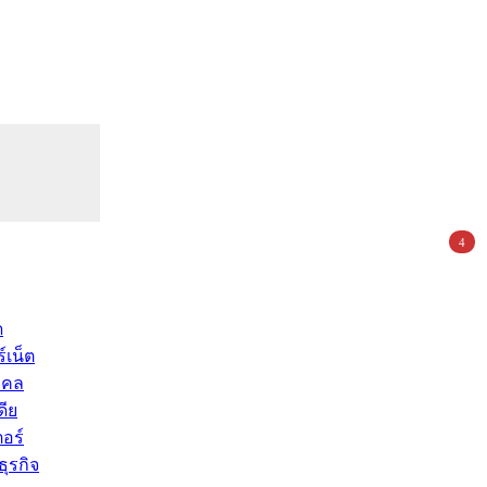
4
ด
์เน็ต
คคล
ดีย
อร์
ุรกิจ