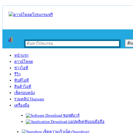
หน้าแรก
ดาวน์โหลด
ข่าวไอที
รีวิว
ทิปส์ไอที
สินค้าไอที
เช็ครอบหนัง
รวมคลิป Thaiware
เครื่องมือ
ซอฟต์แวร์
แอปพลิเคชันบนมือถือ
เช็คความเร็วเน็ต (Speedtest)