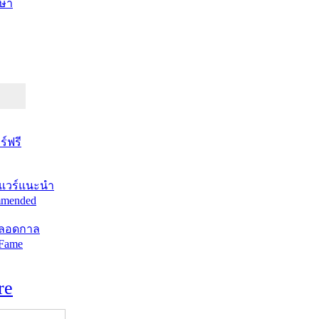
ษา
์ฟรี
แวร์แนะนำ
mended
ตลอดกาล
 Fame
re