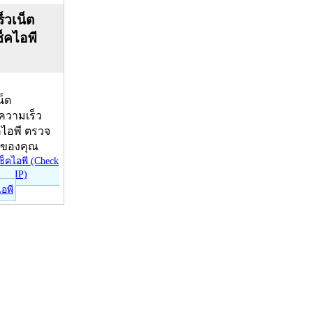
็วเน็ต
ช็คไอพี
น็ต
บความเร็ว
คไอพี ตรวจ
ีของคุณ
ไอพี