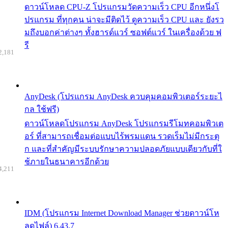
ดาวน์โหลด CPU-Z โปรแกรมวัดความเร็ว CPU อีกหนึ่งโ
ปรแกรม ที่ทุกคน น่าจะมีติดไว้ ดูความเร็ว CPU และ ยังรว
มถึงบอกค่าต่างๆ ทั้งฮารด์แวร์ ซอฟต์แวร์ ในเครื่องด้วย ฟ
รี
2,181
AnyDesk (โปรแกรม AnyDesk ควบคุมคอมพิวเตอร์ระยะไ
กล ใช้ฟรี)
ดาวน์โหลดโปรแกรม AnyDesk โปรแกรมรีโมทคอมพิวเต
อร์ ที่สามารถเชื่อมต่อแบบไร้พรมแดน รวดเร็มไม่มีกระตุ
ก และที่สำคัญมีระบบรักษาความปลอดภัยแบบเดียวกับที่ใ
ช้ภายในธนาคารอีกด้วย
4,211
IDM (โปรแกรม Internet Download Manager ช่วยดาวน์โห
ลดไฟล์) 6.43.7