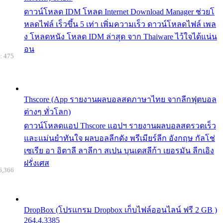
ดาวน์โหลด IDM โหลด Internet Download Manager ช่วยโ
หลดไฟล์ เร็วขึ้น 5 เท่า เพิ่มความเร็ว ดาวน์โหลดไฟล์ เพล
ง โหลดหนัง โหลด IDM ล่าสุด จาก Thaiware ไว้ใจได้แน่น
อน
: 475
Thscore (App รายงานผลบอลสดภาษาไทย จากลีกฟุตบอล
ต่างๆ ทั่วโลก)
ดาวน์โหลดแอป Thscore แอปฯ รายงานผลบอลสดรวดเร็ว
และแม่นยำทันใจ ผลบอลลีกดัง พรีเมียร์ลีก อังกฤษ กัลโช่
เซเรีย อา อิตาลี ลาลีกา สเปน บุนเดสลีก้า เยอรมัน ลีกเอิง
ฝรั่งเศส
6,366
DropBox (โปรแกรม Dropbox เก็บไฟล์ออนไลน์ ฟรี 2 GB )
264.4.3385