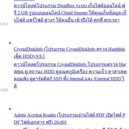
ดาวน์โหลดโปรแกรม DropBox ระบบ เก็บไฟล์ออนไลน์ ฟ
รี 2 GB รูปแบบออนไลน์ Cloud Storage ให้คุณเก็บข้อมูล เก็
บไฟล์ แชร์ไฟล์ ต่างๆ ให้คนอื่น เข้าถึงได้ ทุกที่ ทุกเวลา
4,393
CrystalDiskInfo (โปรแกรม CrystalDiskInfo ตรวจ Harddisk
เช็ค HDD) 9.9.1
ดาวน์โหลดโปรแกรม CrystalDiskInfo โปรแกรมตรวจ Har
ddisk ดู สถานะ HDD ดูอุณหภูมิเครื่อง ความเร็ว หาสาเหต
คอมพัง ดูฮาร์ดดิสก์ SSD ทั้ง Internal และ External HDD ไ
ด้
5,089
Adobe Acrobat Reader (โปรแกรมอ่านไฟล์ PDF เปิดไฟล์ P
DF ไฟล์เอกสาร ฟรี) 26.001