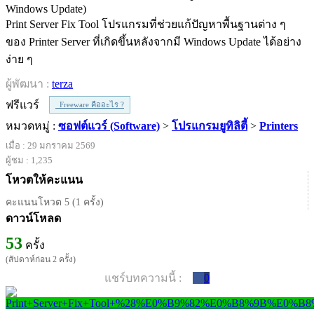
Print Server Fix Tool โปรแกรมที่ช่วยแก้ปัญหาพื้นฐานต่าง ๆ
ของ Printer Server ที่เกิดขึ้นหลังจากมี Windows Update ได้อย่าง
ง่าย ๆ
ผู้พัฒนา :
terza
ฟรีแวร์
Freeware คืออะไร ?
หมวดหมู่ :
ซอฟต์แวร์ (Software)
>
โปรแกรมยูทิลิตี้
>
Printers
เมื่อ : 29 มกราคม 2569
ผู้ชม : 1,235
โหวตให้คะแนน
คะแนนโหวต 5 (1 ครั้ง)
ดาวน์โหลด
53
ครั้ง
(สัปดาห์ก่อน 2 ครั้ง)
แชร์บทความนี้ :
0