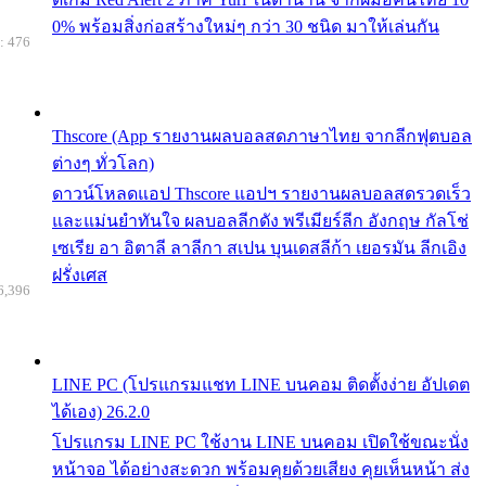
0% พร้อมสิ่งก่อสร้างใหม่ๆ กว่า 30 ชนิด มาให้เล่นกัน
: 476
Thscore (App รายงานผลบอลสดภาษาไทย จากลีกฟุตบอล
ต่างๆ ทั่วโลก)
ดาวน์โหลดแอป Thscore แอปฯ รายงานผลบอลสดรวดเร็ว
และแม่นยำทันใจ ผลบอลลีกดัง พรีเมียร์ลีก อังกฤษ กัลโช่
เซเรีย อา อิตาลี ลาลีกา สเปน บุนเดสลีก้า เยอรมัน ลีกเอิง
ฝรั่งเศส
6,396
LINE PC (โปรแกรมแชท LINE บนคอม ติดตั้งง่าย อัปเดต
ได้เอง) 26.2.0
โปรแกรม LINE PC ใช้งาน LINE บนคอม เปิดใช้ขณะนั่ง
หน้าจอ ได้อย่างสะดวก พร้อมคุยด้วยเสียง คุยเห็นหน้า ส่ง