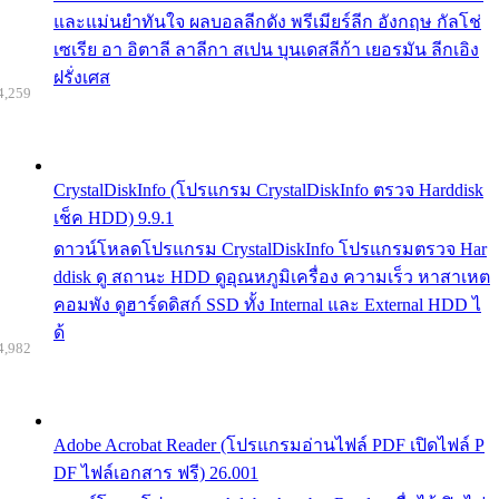
และแม่นยำทันใจ ผลบอลลีกดัง พรีเมียร์ลีก อังกฤษ กัลโช่
เซเรีย อา อิตาลี ลาลีกา สเปน บุนเดสลีก้า เยอรมัน ลีกเอิง
ฝรั่งเศส
4,259
CrystalDiskInfo (โปรแกรม CrystalDiskInfo ตรวจ Harddisk
เช็ค HDD) 9.9.1
ดาวน์โหลดโปรแกรม CrystalDiskInfo โปรแกรมตรวจ Har
ddisk ดู สถานะ HDD ดูอุณหภูมิเครื่อง ความเร็ว หาสาเหต
คอมพัง ดูฮาร์ดดิสก์ SSD ทั้ง Internal และ External HDD ไ
ด้
4,982
Adobe Acrobat Reader (โปรแกรมอ่านไฟล์ PDF เปิดไฟล์ P
DF ไฟล์เอกสาร ฟรี) 26.001