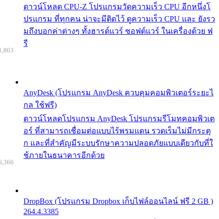
ดาวน์โหลด CPU-Z โปรแกรมวัดความเร็ว CPU อีกหนึ่งโ
ปรแกรม ที่ทุกคน น่าจะมีติดไว้ ดูความเร็ว CPU และ ยังรว
มถึงบอกค่าต่างๆ ทั้งฮารด์แวร์ ซอฟต์แวร์ ในเครื่องด้วย ฟ
รี
1,803
AnyDesk (โปรแกรม AnyDesk ควบคุมคอมพิวเตอร์ระยะไ
กล ใช้ฟรี)
ดาวน์โหลดโปรแกรม AnyDesk โปรแกรมรีโมทคอมพิวเต
อร์ ที่สามารถเชื่อมต่อแบบไร้พรมแดน รวดเร็มไม่มีกระตุ
ก และที่สำคัญมีระบบรักษาความปลอดภัยแบบเดียวกับที่ใ
ช้ภายในธนาคารอีกด้วย
6,366
DropBox (โปรแกรม Dropbox เก็บไฟล์ออนไลน์ ฟรี 2 GB )
264.4.3385