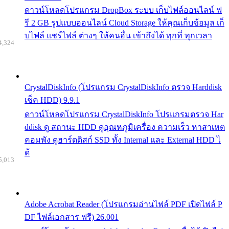
ดาวน์โหลดโปรแกรม DropBox ระบบ เก็บไฟล์ออนไลน์ ฟ
รี 2 GB รูปแบบออนไลน์ Cloud Storage ให้คุณเก็บข้อมูล เก็
บไฟล์ แชร์ไฟล์ ต่างๆ ให้คนอื่น เข้าถึงได้ ทุกที่ ทุกเวลา
4,324
CrystalDiskInfo (โปรแกรม CrystalDiskInfo ตรวจ Harddisk
เช็ค HDD) 9.9.1
ดาวน์โหลดโปรแกรม CrystalDiskInfo โปรแกรมตรวจ Har
ddisk ดู สถานะ HDD ดูอุณหภูมิเครื่อง ความเร็ว หาสาเหต
คอมพัง ดูฮาร์ดดิสก์ SSD ทั้ง Internal และ External HDD ไ
ด้
5,013
Adobe Acrobat Reader (โปรแกรมอ่านไฟล์ PDF เปิดไฟล์ P
DF ไฟล์เอกสาร ฟรี) 26.001