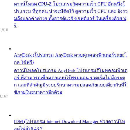
ดาวน์โหลด CPU-Z โปรแกรมวัดความเร็ว CPU อีกหนึ่งโ
ปรแกรม ที่ทุกคน น่าจะมีติดไว้ ดูความเร็ว CPU และ ยังรว
มถึงบอกค่าต่างๆ ทั้งฮารด์แวร์ ซอฟต์แวร์ ในเครื่องด้วย ฟ
รี
1,918
AnyDesk (โปรแกรม AnyDesk ควบคุมคอมพิวเตอร์ระยะไ
กล ใช้ฟรี)
ดาวน์โหลดโปรแกรม AnyDesk โปรแกรมรีโมทคอมพิวเต
อร์ ที่สามารถเชื่อมต่อแบบไร้พรมแดน รวดเร็มไม่มีกระตุ
ก และที่สำคัญมีระบบรักษาความปลอดภัยแบบเดียวกับที่ใ
ช้ภายในธนาคารอีกด้วย
4,167
IDM (โปรแกรม Internet Download Manager ช่วยดาวน์โห
ลดไฟล์) 6.43.7