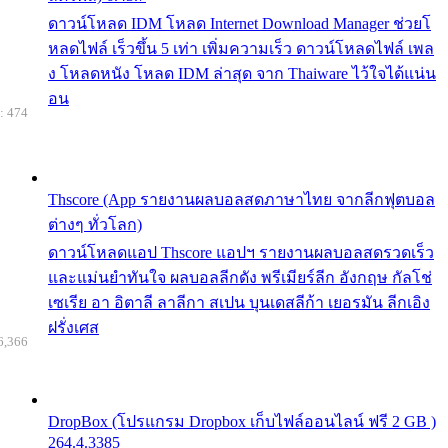
ดาวน์โหลด IDM โหลด Internet Download Manager ช่วยโ
หลดไฟล์ เร็วขึ้น 5 เท่า เพิ่มความเร็ว ดาวน์โหลดไฟล์ เพล
ง โหลดหนัง โหลด IDM ล่าสุด จาก Thaiware ไว้ใจได้แน่น
อน
: 474
Thscore (App รายงานผลบอลสดภาษาไทย จากลีกฟุตบอล
ต่างๆ ทั่วโลก)
ดาวน์โหลดแอป Thscore แอปฯ รายงานผลบอลสดรวดเร็ว
และแม่นยำทันใจ ผลบอลลีกดัง พรีเมียร์ลีก อังกฤษ กัลโช่
เซเรีย อา อิตาลี ลาลีกา สเปน บุนเดสลีก้า เยอรมัน ลีกเอิง
ฝรั่งเศส
6,366
DropBox (โปรแกรม Dropbox เก็บไฟล์ออนไลน์ ฟรี 2 GB )
264.4.3385