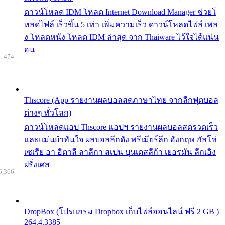
ดาวน์โหลด IDM โหลด Internet Download Manager ช่วยโ
หลดไฟล์ เร็วขึ้น 5 เท่า เพิ่มความเร็ว ดาวน์โหลดไฟล์ เพล
ง โหลดหนัง โหลด IDM ล่าสุด จาก Thaiware ไว้ใจได้แน่น
อน
: 474
Thscore (App รายงานผลบอลสดภาษาไทย จากลีกฟุตบอล
ต่างๆ ทั่วโลก)
ดาวน์โหลดแอป Thscore แอปฯ รายงานผลบอลสดรวดเร็ว
และแม่นยำทันใจ ผลบอลลีกดัง พรีเมียร์ลีก อังกฤษ กัลโช่
เซเรีย อา อิตาลี ลาลีกา สเปน บุนเดสลีก้า เยอรมัน ลีกเอิง
ฝรั่งเศส
6,366
DropBox (โปรแกรม Dropbox เก็บไฟล์ออนไลน์ ฟรี 2 GB )
264.4.3385