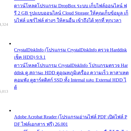
ดาวน์โหลดโปรแกรม DropBox ระบบ เก็บไฟล์ออนไลน์ ฟ
รี 2 GB รูปแบบออนไลน์ Cloud Storage ให้คุณเก็บข้อมูล เก็
บไฟล์ แชร์ไฟล์ ต่างๆ ให้คนอื่น เข้าถึงได้ ทุกที่ ทุกเวลา
4,324
CrystalDiskInfo (โปรแกรม CrystalDiskInfo ตรวจ Harddisk
เช็ค HDD) 9.9.1
ดาวน์โหลดโปรแกรม CrystalDiskInfo โปรแกรมตรวจ Har
ddisk ดู สถานะ HDD ดูอุณหภูมิเครื่อง ความเร็ว หาสาเหต
คอมพัง ดูฮาร์ดดิสก์ SSD ทั้ง Internal และ External HDD ไ
ด้
5,013
Adobe Acrobat Reader (โปรแกรมอ่านไฟล์ PDF เปิดไฟล์ P
DF ไฟล์เอกสาร ฟรี) 26.001