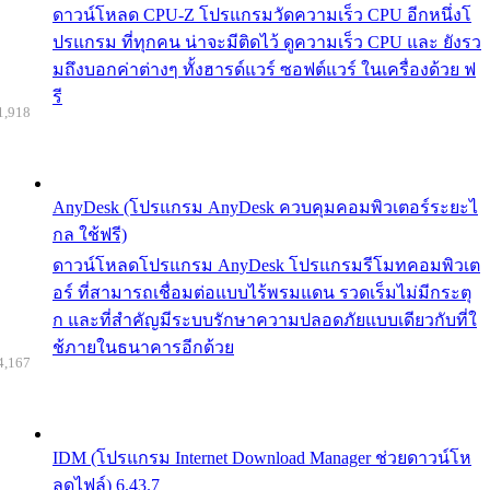
ดาวน์โหลด CPU-Z โปรแกรมวัดความเร็ว CPU อีกหนึ่งโ
ปรแกรม ที่ทุกคน น่าจะมีติดไว้ ดูความเร็ว CPU และ ยังรว
มถึงบอกค่าต่างๆ ทั้งฮารด์แวร์ ซอฟต์แวร์ ในเครื่องด้วย ฟ
รี
1,918
AnyDesk (โปรแกรม AnyDesk ควบคุมคอมพิวเตอร์ระยะไ
กล ใช้ฟรี)
ดาวน์โหลดโปรแกรม AnyDesk โปรแกรมรีโมทคอมพิวเต
อร์ ที่สามารถเชื่อมต่อแบบไร้พรมแดน รวดเร็มไม่มีกระตุ
ก และที่สำคัญมีระบบรักษาความปลอดภัยแบบเดียวกับที่ใ
ช้ภายในธนาคารอีกด้วย
4,167
IDM (โปรแกรม Internet Download Manager ช่วยดาวน์โห
ลดไฟล์) 6.43.7