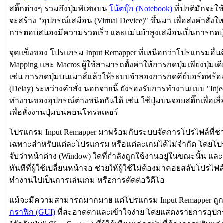
สติ๊กต่างๆ รวมถึงปุ่มพิเศษบน
โน้ตบุ๊ก (Notebook)
ที่ปกติมักจะใ
จะสร้าง "อุปกรณ์เสมือน (Virtual Device)" ขึ้นมา เพื่อส่งคำสั่งใหม่
การตอบสนองมีความรวดเร็ว และแม่นยำสูงเสมือนเป็นการกดปุ่
จุดแข็งของ โปรแกรม Input Remapper ที่เหนือกว่าโปรแกรมอื
Mapping และ Macros ผู้ใช้สามารถตั้งค่าให้การกดปุ่มเพียงปุ่มเด
เช่น การกดปุ่มบนเมาส์แล้วให้ระบบจำลองการกดคีย์บอร์ดพร้อม
(Delay) ระหว่างคำสั่ง นอกจากนี้ ยังรองรับการทำงานแบบ "Injec
ทำงานของอุปกรณ์ต่างชนิดกันได้ เช่น ใช้ปุ่มบนจอยสติ๊กเพื่อเลื่อ
เพื่อสั่งงานปุ่มบนคอนโทรลเลอร์
โปรแกรม Input Remapper มาพร้อมกับระบบจัดการโปรไฟล์ที่ช
เฉพาะสำหรับแต่ละโปรแกรม หรือแต่ละเกมได้ไม่จำกัด โดยโปรแ
จับว่าหน้าต่าง (Window) ใดที่กำลังถูกใช้งานอยู่ในขณะนั้น และ
ทันทีที่ผู้ใช้เปลี่ยนหน้าจอ ช่วยให้ผู้ใช้ไม่ต้องมาคอยสลับโปรไ
ทำงานไปเป็นการเล่นเกม หรือการตัดต่อวิดีโอ
แม้จะมีความสามารถมากมาย แต่โปรแกรม Input Remapper ถู
กราฟิก (GUI)
ที่สะอาดตาและเข้าใจง่าย โดยแสดงรายการอุปกร