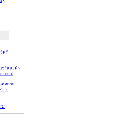
ษา
์ฟรี
แวร์แนะนำ
mended
ตลอดกาล
 Fame
re