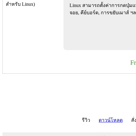
Linux สามารถตั้งค่าการกดปุ่ม
จอย, คีย์บอร์ด, การขยับเมาส์ ฯ
F
รีวิว
ดาวน์โหลด
สั่