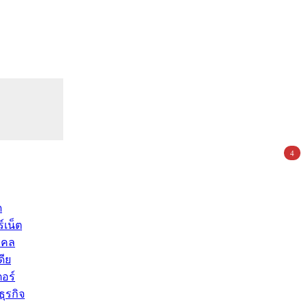
4
ด
์เน็ต
คคล
ดีย
อร์
ุรกิจ