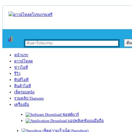
หน้าแรก
ดาวน์โหลด
ข่าวไอที
รีวิว
ทิปส์ไอที
สินค้าไอที
เช็ครอบหนัง
รวมคลิป Thaiware
เครื่องมือ
ซอฟต์แวร์
แอปพลิเคชันบนมือถือ
เช็คความเร็วเน็ต (Speedtest)