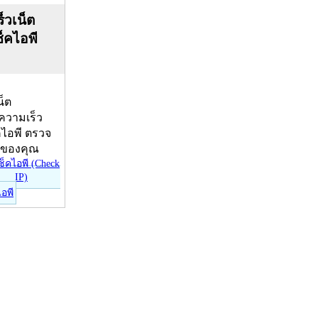
็วเน็ต
ช็คไอพี
น็ต
บความเร็ว
คไอพี ตรวจ
ีของคุณ
ไอพี