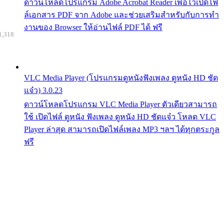
ดาวน์โหลดโปรแกรม Adobe Acrobat Reader เพื่อไว้เปิดไฟ
ล์เอกสาร PDF จาก Adobe และช่วยเสริมสำหรับกับการทำ
งานของ Browser ให้อ่านไฟล์ PDF ได้ ฟรี
1,318
VLC Media Player (โปรแกรมดูหนังฟังเพลง ดูหนัง HD ชัด
แจ๋ว) 3.0.23
ดาวน์โหลดโปรแกรม VLC Media Player ตัวเดียวสามารถ
ใช้ เปิดไฟล์ ดูหนัง ฟังเพลง ดูหนัง HD ชัดแจ๋ว โหลด VLC
Player ล่าสุด สามารถเปิดไฟล์เพลง MP3 ฯลฯ ได้ทุกตระกูล
ฟรี