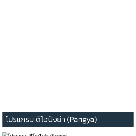
โปรแกรม ตีโฮปังย่า (Pangya)