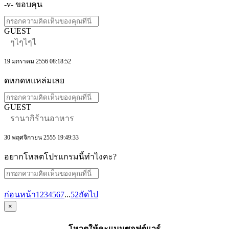
-v- ขอบคุน
GUEST
ๆไๆไๆไ
19 มกราคม 2556 08:18:52
ดหกดหแหล่มเลย
GUEST
รานากิร้านอาหาร
30 พฤศจิกายน 2555 19:49:33
อยากโหลตโปรแกรมนี้ทำไงคะ?
ก่อนหน้า
1
2
3
4
5
6
7
...
52
ถัดไป
×
โหวตให้คะแนนซอฟต์แวร์