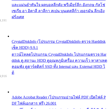
และแม่นยำทันใจ ผลบอลลีกดัง พรีเมียร์ลีก อังกฤษ กัลโช่
เซเรีย อา อิตาลี ลาลีกา สเปน บุนเดสลีก้า เยอรมัน ลีกเอิง
ฝรั่งเศส
4,191
CrystalDiskInfo (โปรแกรม CrystalDiskInfo ตรวจ Harddisk
เช็ค HDD) 9.9.1
ดาวน์โหลดโปรแกรม CrystalDiskInfo โปรแกรมตรวจ Har
ddisk ดู สถานะ HDD ดูอุณหภูมิเครื่อง ความเร็ว หาสาเหต
คอมพัง ดูฮาร์ดดิสก์ SSD ทั้ง Internal และ External HDD ไ
ด้
4,916
Adobe Acrobat Reader (โปรแกรมอ่านไฟล์ PDF เปิดไฟล์ P
DF ไฟล์เอกสาร ฟรี) 26.001