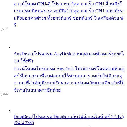
ดาวน์โหลด CPU-Z โปรแกรมวัดความเร็ว CPU อีกหนึ่งโ
ปรแกรม ที่ทุกคน น่าจะมีติดไว้ ดูความเร็ว CPU และ ยังรว
มถึงบอกค่าต่างๆ ทั้งฮารด์แวร์ ซอฟต์แวร์ ในเครื่องด้วย ฟ
รี
1,517
AnyDesk (โปรแกรม AnyDesk ควบคุมคอมพิวเตอร์ระยะไ
กล ใช้ฟรี)
ดาวน์โหลดโปรแกรม AnyDesk โปรแกรมรีโมทคอมพิวเต
อร์ ที่สามารถเชื่อมต่อแบบไร้พรมแดน รวดเร็มไม่มีกระตุ
ก และที่สำคัญมีระบบรักษาความปลอดภัยแบบเดียวกับที่ใ
ช้ภายในธนาคารอีกด้วย
6,366
DropBox (โปรแกรม Dropbox เก็บไฟล์ออนไลน์ ฟรี 2 GB )
264.4.3385