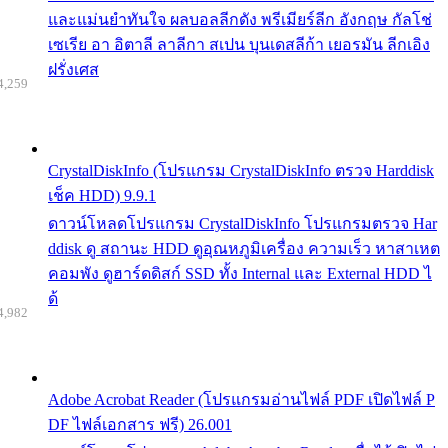
และแม่นยำทันใจ ผลบอลลีกดัง พรีเมียร์ลีก อังกฤษ กัลโช่
เซเรีย อา อิตาลี ลาลีกา สเปน บุนเดสลีก้า เยอรมัน ลีกเอิง
ฝรั่งเศส
4,259
CrystalDiskInfo (โปรแกรม CrystalDiskInfo ตรวจ Harddisk
เช็ค HDD) 9.9.1
ดาวน์โหลดโปรแกรม CrystalDiskInfo โปรแกรมตรวจ Har
ddisk ดู สถานะ HDD ดูอุณหภูมิเครื่อง ความเร็ว หาสาเหต
คอมพัง ดูฮาร์ดดิสก์ SSD ทั้ง Internal และ External HDD ไ
ด้
4,982
Adobe Acrobat Reader (โปรแกรมอ่านไฟล์ PDF เปิดไฟล์ P
DF ไฟล์เอกสาร ฟรี) 26.001