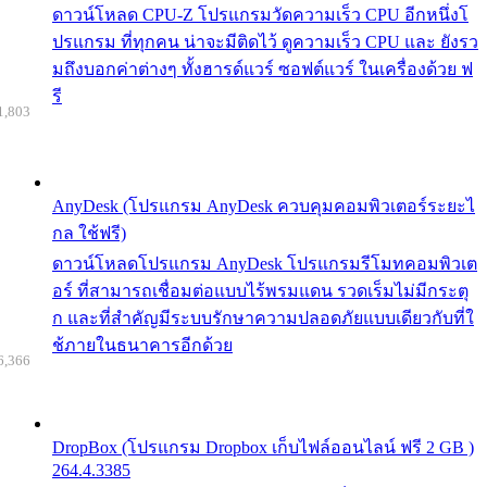
ดาวน์โหลด CPU-Z โปรแกรมวัดความเร็ว CPU อีกหนึ่งโ
ปรแกรม ที่ทุกคน น่าจะมีติดไว้ ดูความเร็ว CPU และ ยังรว
มถึงบอกค่าต่างๆ ทั้งฮารด์แวร์ ซอฟต์แวร์ ในเครื่องด้วย ฟ
รี
1,803
AnyDesk (โปรแกรม AnyDesk ควบคุมคอมพิวเตอร์ระยะไ
กล ใช้ฟรี)
ดาวน์โหลดโปรแกรม AnyDesk โปรแกรมรีโมทคอมพิวเต
อร์ ที่สามารถเชื่อมต่อแบบไร้พรมแดน รวดเร็มไม่มีกระตุ
ก และที่สำคัญมีระบบรักษาความปลอดภัยแบบเดียวกับที่ใ
ช้ภายในธนาคารอีกด้วย
6,366
DropBox (โปรแกรม Dropbox เก็บไฟล์ออนไลน์ ฟรี 2 GB )
264.4.3385