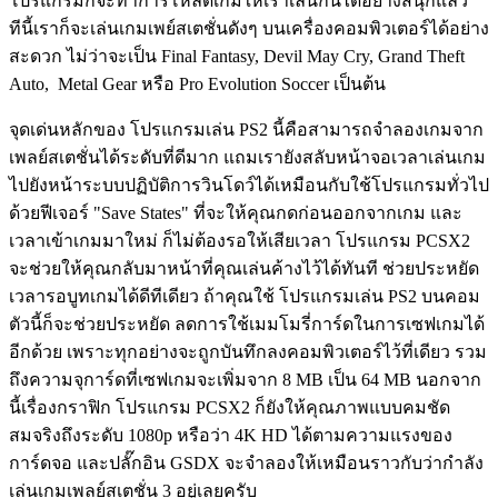
โปรแกรมก็จะทำการโหลดเกมให้เราเล่นกันได้อย่างสนุกแล้ว
ทีนี้เราก็จะเล่นเกมเพย์สเตชั่นดังๆ บนเครื่องคอมพิวเตอร์ได้อย่าง
สะดวก ไม่ว่าจะเป็น Final Fantasy, Devil May Cry, Grand Theft
Auto, Metal Gear หรือ Pro Evolution Soccer เป็นต้น
จุดเด่นหลักของ โปรแกรมเล่น PS2 นี้คือสามารถจำลองเกมจาก
เพลย์สเตชั่นได้ระดับที่ดีมาก แถมเรายังสลับหน้าจอเวลาเล่นเกม
ไปยังหน้าระบบปฏิบัติการวินโดว์ได้เหมือนกับใช้โปรแกรมทั่วไป
ด้วยฟีเจอร์ "Save States" ที่จะให้คุณกดก่อนออกจากเกม และ
เวลาเข้าเกมมาใหม่ ก็ไม่ต้องรอให้เสียเวลา โปรแกรม PCSX2
จะช่วยให้คุณกลับมาหน้าที่คุณเล่นค้างไว้ได้ทันที ช่วยประหยัด
เวลารอบูทเกมได้ดีทีเดียว ถ้าคุณใช้ โปรแกรมเล่น PS2 บนคอม
ตัวนี้ก็จะช่วยประหยัด ลดการใช้เมมโมรี่การ์ดในการเซฟเกมได้
อีกด้วย เพราะทุกอย่างจะถูกบันทึกลงคอมพิวเตอร์ไว้ที่เดียว รวม
ถึงความจุการ์ดที่เซฟเกมจะเพิ่มจาก 8 MB เป็น 64 MB นอกจาก
นี้เรื่องกราฟิก โปรแกรม PCSX2 ก็ยังให้คุณภาพแบบคมชัด
สมจริงถึงระดับ 1080p หรือว่า 4K HD ได้ตามความแรงของ
การ์ดจอ และปลั๊กอิน GSDX จะจำลองให้เหมือนราวกับว่ากำลัง
เล่นเกมเพลย์สเตชั่น 3 อยู่เลยครับ