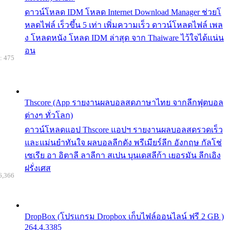
ดาวน์โหลด IDM โหลด Internet Download Manager ช่วยโ
หลดไฟล์ เร็วขึ้น 5 เท่า เพิ่มความเร็ว ดาวน์โหลดไฟล์ เพล
ง โหลดหนัง โหลด IDM ล่าสุด จาก Thaiware ไว้ใจได้แน่น
อน
: 475
Thscore (App รายงานผลบอลสดภาษาไทย จากลีกฟุตบอล
ต่างๆ ทั่วโลก)
ดาวน์โหลดแอป Thscore แอปฯ รายงานผลบอลสดรวดเร็ว
และแม่นยำทันใจ ผลบอลลีกดัง พรีเมียร์ลีก อังกฤษ กัลโช่
เซเรีย อา อิตาลี ลาลีกา สเปน บุนเดสลีก้า เยอรมัน ลีกเอิง
ฝรั่งเศส
6,366
DropBox (โปรแกรม Dropbox เก็บไฟล์ออนไลน์ ฟรี 2 GB )
264.4.3385