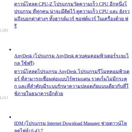
ดาวน์โหลด CPU-Z โปรแกรมวัดความเร็ว CPU อีกหนึ่งโ
ปรแกรม ที่ทุกคน น่าจะมีติดไว้ ดูความเร็ว CPU และ ยังรว
มถึงบอกค่าต่างๆ ทั้งฮารด์แวร์ ซอฟต์แวร์ ในเครื่องด้วย ฟ
รี
2,181
AnyDesk (โปรแกรม AnyDesk ควบคุมคอมพิวเตอร์ระยะไ
กล ใช้ฟรี)
ดาวน์โหลดโปรแกรม AnyDesk โปรแกรมรีโมทคอมพิวเต
อร์ ที่สามารถเชื่อมต่อแบบไร้พรมแดน รวดเร็มไม่มีกระตุ
ก และที่สำคัญมีระบบรักษาความปลอดภัยแบบเดียวกับที่ใ
ช้ภายในธนาคารอีกด้วย
4,211
IDM (โปรแกรม Internet Download Manager ช่วยดาวน์โห
ลดไฟล์) 6.43.7