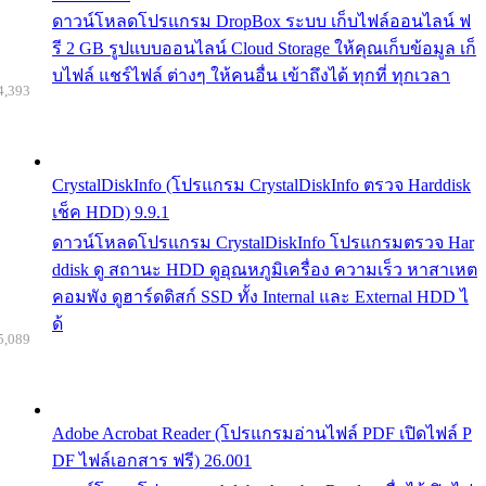
ดาวน์โหลดโปรแกรม DropBox ระบบ เก็บไฟล์ออนไลน์ ฟ
รี 2 GB รูปแบบออนไลน์ Cloud Storage ให้คุณเก็บข้อมูล เก็
บไฟล์ แชร์ไฟล์ ต่างๆ ให้คนอื่น เข้าถึงได้ ทุกที่ ทุกเวลา
4,393
CrystalDiskInfo (โปรแกรม CrystalDiskInfo ตรวจ Harddisk
เช็ค HDD) 9.9.1
ดาวน์โหลดโปรแกรม CrystalDiskInfo โปรแกรมตรวจ Har
ddisk ดู สถานะ HDD ดูอุณหภูมิเครื่อง ความเร็ว หาสาเหต
คอมพัง ดูฮาร์ดดิสก์ SSD ทั้ง Internal และ External HDD ไ
ด้
5,089
Adobe Acrobat Reader (โปรแกรมอ่านไฟล์ PDF เปิดไฟล์ P
DF ไฟล์เอกสาร ฟรี) 26.001