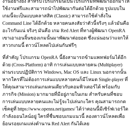
งานอย่างยิ่ง สำหรับโปรแกรมนี้เป็นโปรแกรมที่พัฒนาออกมาให้
ใช้งานฟรีและสามารถนำไปพัฒนากันต่อได้อีกด้วย รูปแบบใน
เกมนี้จะเป็นแบบคลาสสิค (Classic) สามารถใช้คำสั่งใน
Command Line ได้อีกด้วย หลายคนสงสัยว่าตัวนี้จริงๆ แล้วมันคือ
อะไรกันแน่ จริงๆ มันคือ เกม Red Alert ที่ทางผู้พัฒนา OpenRA
เขาเอาเอนจิ้นของเกมนั้นมาพัฒนาต่อยอด ซึ่งแน่นอนว่าแจกให้
สาวกเกมนี้ ดาวน์โหลดไปเล่นกันฟรีๆ
ที่สำคัญ โปรแกรม OpenRA นี้ยังสามารถข้ามแพทฟอร์มได้อีก
ด้วย (Cross-Platform) อาทิ การเล่นแบบหลายคน (Multiplayer)
ผ่านระบบปฏิบัติการ Windows, Mac OS และ Linux นอกจากนั้น
หากใครที่ไม่ต้องการเล่นแบบหลายคนก็มีโหมด Single-player ที่
ให้คุณสามารถเล่นเกมคนเดียวกับคอมพิวเตอร์ได้ พร้อมกับ
ภารกิจ (Mission) มากมายที่มีอยู่ภายในเกม สำหรับคนที่ชอบ
การเล่นแบบหลายคนและไม่รู้จะไปเล่นกะใคร คุณสามารถกด
เช็คดูที่ https://www.openra.net/games/ ได้ว่าตอนนี้มีเซิร์ฟเวอร์ใด
กำลังออนไลน์อยู่ ใครที่ชื่นชอบเกมแนวนี้ ลองดาวน์โหลดเพื่อ
ย้อนรอยเกมแห่งตำนาน Red Alert กันได้เลย