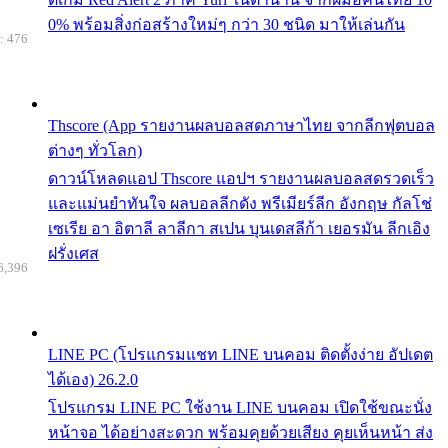
0% พร้อมสิ่งก่อสร้างใหม่ๆ กว่า 30 ชนิด มาให้เล่นกัน
: 476
Thscore (App รายงานผลบอลสดภาษาไทย จากลีกฟุตบอล
ต่างๆ ทั่วโลก)
ดาวน์โหลดแอป Thscore แอปฯ รายงานผลบอลสดรวดเร็ว
และแม่นยำทันใจ ผลบอลลีกดัง พรีเมียร์ลีก อังกฤษ กัลโช่
เซเรีย อา อิตาลี ลาลีกา สเปน บุนเดสลีก้า เยอรมัน ลีกเอิง
ฝรั่งเศส
6,396
LINE PC (โปรแกรมแชท LINE บนคอม ติดตั้งง่าย อัปเดต
ได้เอง) 26.2.0
โปรแกรม LINE PC ใช้งาน LINE บนคอม เปิดใช้ขณะนั่ง
หน้าจอ ได้อย่างสะดวก พร้อมคุยด้วยเสียง คุยเห็นหน้า ส่ง