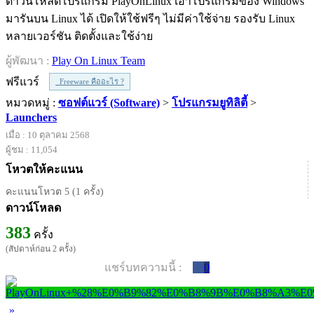
ดาวน์โหลดโปรแกรม PlayOnLinux เอาโปรแกรมของ Windows
มารันบน Linux ได้ เปิดให้ใช้ฟรีๆ ไม่มีค่าใช้จ่าย รองรับ Linux
หลายเวอร์ชัน ติดตั้งและใช้ง่าย
ผู้พัฒนา :
Play On Linux Team
ฟรีแวร์
Freeware คืออะไร ?
หมวดหมู่ :
ซอฟต์แวร์ (Software)
>
โปรแกรมยูทิลิตี้
>
Launchers
เมื่อ : 10 ตุลาคม 2568
ผู้ชม : 11,054
โหวตให้คะแนน
คะแนนโหวต 5 (1 ครั้ง)
ดาวน์โหลด
383
ครั้ง
(สัปดาห์ก่อน 2 ครั้ง)
แชร์บทความนี้ :
0
»