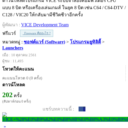
ดาวน์โหลดโปรแกรม VICE ระบบจำลองคอมพิวเตอร์ CPU
แบบ 8 บิต หรือเครื่องเล่นเกมส์ ในยุค 8 บิต เช่น C64 / C64-DTV /
C128 / VIC20 ให้กลับมามีชีวิตชีวาอีกครั้ง
ผู้พัฒนา :
VICE Development Team
ฟรีแวร์
Freeware คืออะไร ?
หมวดหมู่ :
ซอฟต์แวร์ (Software)
>
โปรแกรมยูทิลิตี้
>
Launchers
เมื่อ : 10 ตุลาคม 2561
ผู้ชม : 11,495
โหวตให้คะแนน
คะแนนโหวต 0 (0 ครั้ง)
ดาวน์โหลด
202
ครั้ง
(สัปดาห์ก่อน 0 ครั้ง)
แชร์บทความนี้ :
0
»