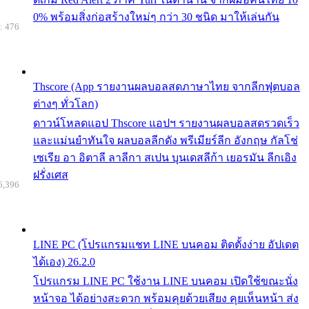
0% พร้อมสิ่งก่อสร้างใหม่ๆ กว่า 30 ชนิด มาให้เล่นกัน
: 476
Thscore (App รายงานผลบอลสดภาษาไทย จากลีกฟุตบอล
ต่างๆ ทั่วโลก)
ดาวน์โหลดแอป Thscore แอปฯ รายงานผลบอลสดรวดเร็ว
และแม่นยำทันใจ ผลบอลลีกดัง พรีเมียร์ลีก อังกฤษ กัลโช่
เซเรีย อา อิตาลี ลาลีกา สเปน บุนเดสลีก้า เยอรมัน ลีกเอิง
ฝรั่งเศส
6,396
LINE PC (โปรแกรมแชท LINE บนคอม ติดตั้งง่าย อัปเดต
ได้เอง) 26.2.0
โปรแกรม LINE PC ใช้งาน LINE บนคอม เปิดใช้ขณะนั่ง
หน้าจอ ได้อย่างสะดวก พร้อมคุยด้วยเสียง คุยเห็นหน้า ส่ง