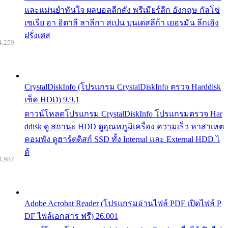
และแม่นยำทันใจ ผลบอลลีกดัง พรีเมียร์ลีก อังกฤษ กัลโช่
เซเรีย อา อิตาลี ลาลีกา สเปน บุนเดสลีก้า เยอรมัน ลีกเอิง
ฝรั่งเศส
4,259
CrystalDiskInfo (โปรแกรม CrystalDiskInfo ตรวจ Harddisk
เช็ค HDD) 9.9.1
ดาวน์โหลดโปรแกรม CrystalDiskInfo โปรแกรมตรวจ Har
ddisk ดู สถานะ HDD ดูอุณหภูมิเครื่อง ความเร็ว หาสาเหต
คอมพัง ดูฮาร์ดดิสก์ SSD ทั้ง Internal และ External HDD ไ
ด้
4,982
Adobe Acrobat Reader (โปรแกรมอ่านไฟล์ PDF เปิดไฟล์ P
DF ไฟล์เอกสาร ฟรี) 26.001