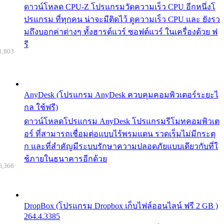
ดาวน์โหลด CPU-Z โปรแกรมวัดความเร็ว CPU อีกหนึ่งโ
ปรแกรม ที่ทุกคน น่าจะมีติดไว้ ดูความเร็ว CPU และ ยังรว
มถึงบอกค่าต่างๆ ทั้งฮารด์แวร์ ซอฟต์แวร์ ในเครื่องด้วย ฟ
รี
1,803
AnyDesk (โปรแกรม AnyDesk ควบคุมคอมพิวเตอร์ระยะไ
กล ใช้ฟรี)
ดาวน์โหลดโปรแกรม AnyDesk โปรแกรมรีโมทคอมพิวเต
อร์ ที่สามารถเชื่อมต่อแบบไร้พรมแดน รวดเร็มไม่มีกระตุ
ก และที่สำคัญมีระบบรักษาความปลอดภัยแบบเดียวกับที่ใ
ช้ภายในธนาคารอีกด้วย
6,366
DropBox (โปรแกรม Dropbox เก็บไฟล์ออนไลน์ ฟรี 2 GB )
264.4.3385