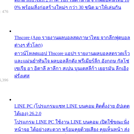
0% พร้อมสิ่งก่อสร้างใหม่ๆ กว่า 30 ชนิด มาให้เล่นกัน
: 476
Thscore (App รายงานผลบอลสดภาษาไทย จากลีกฟุตบอล
ต่างๆ ทั่วโลก)
ดาวน์โหลดแอป Thscore แอปฯ รายงานผลบอลสดรวดเร็ว
และแม่นยำทันใจ ผลบอลลีกดัง พรีเมียร์ลีก อังกฤษ กัลโช่
เซเรีย อา อิตาลี ลาลีกา สเปน บุนเดสลีก้า เยอรมัน ลีกเอิง
ฝรั่งเศส
6,396
LINE PC (โปรแกรมแชท LINE บนคอม ติดตั้งง่าย อัปเดต
ได้เอง) 26.2.0
โปรแกรม LINE PC ใช้งาน LINE บนคอม เปิดใช้ขณะนั่ง
หน้าจอ ได้อย่างสะดวก พร้อมคุยด้วยเสียง คุยเห็นหน้า ส่ง