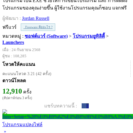
โปรแกรม เป็น EXE ช่วยให้การเขียนโปรแกรม และ การติดตั้ง
โปรแกรมของคุณง่ายขึ้น ผู้ใช้งานโปรแกรมคุณก็ชอบ แจกฟรี
ผู้พัฒนา :
Jordan Russell
ฟรีแวร์
Freeware คืออะไร ?
หมวดหมู่ :
ซอฟต์แวร์ (Software)
>
โปรแกรมยูทิลิตี้
>
Launchers
เมื่อ : 24 กันยายน 2568
ผู้ชม : 108,285
โหวตให้คะแนน
คะแนนโหวต 3.21 (42 ครั้ง)
ดาวน์โหลด
12,910
ครั้ง
(สัปดาห์ก่อน 3 ครั้ง)
แชร์บทความนี้ :
0
โปรแกรมแปลงไฟล์
»