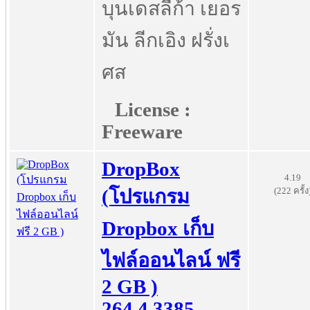
บุนเดสลีก้า เยอร
มัน ลีกเอิง ฝรั่งเ
ศส
License :
Freeware
DropBox
4.19
(222 ครั้ง
(โปรแกรม
Dropbox เก็บ
ไฟล์ออนไลน์ ฟรี
2 GB )
264.4.3385