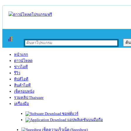
หน้าแรก
ดาวน์โหลด
ข่าวไอที
รีวิว
ทิปส์ไอที
สินค้าไอที
เช็ครอบหนัง
รวมคลิป Thaiware
เครื่องมือ
ซอฟต์แวร์
แอปพลิเคชันบนมือถือ
เช็คความเร็วเน็ต (Speedtest)