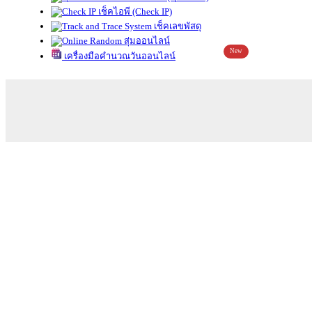
เช็คไอพี (Check IP)
เช็คเลขพัสดุ
สุ่มออนไลน์
New
เครื่องมือคำนวณวันออนไลน์