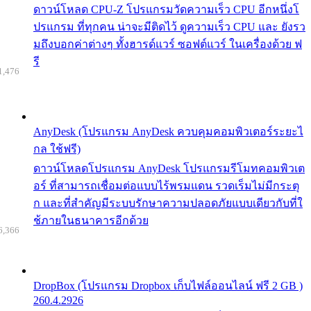
ดาวน์โหลด CPU-Z โปรแกรมวัดความเร็ว CPU อีกหนึ่งโ
ปรแกรม ที่ทุกคน น่าจะมีติดไว้ ดูความเร็ว CPU และ ยังรว
มถึงบอกค่าต่างๆ ทั้งฮารด์แวร์ ซอฟต์แวร์ ในเครื่องด้วย ฟ
รี
1,476
AnyDesk (โปรแกรม AnyDesk ควบคุมคอมพิวเตอร์ระยะไ
กล ใช้ฟรี)
ดาวน์โหลดโปรแกรม AnyDesk โปรแกรมรีโมทคอมพิวเต
อร์ ที่สามารถเชื่อมต่อแบบไร้พรมแดน รวดเร็มไม่มีกระตุ
ก และที่สำคัญมีระบบรักษาความปลอดภัยแบบเดียวกับที่ใ
ช้ภายในธนาคารอีกด้วย
6,366
DropBox (โปรแกรม Dropbox เก็บไฟล์ออนไลน์ ฟรี 2 GB )
260.4.2926