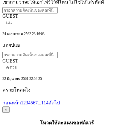
เขาถามว่าจะไห้เอาไฟร้ไว้ที่ไหน ไม่ไช่ไห้ไส่รหัสคั
GUEST
แแ
24 พฤษภาคม 2562 23:16:03
แดผปแอ
GUEST
ครวย
22 มิถุนายน 2561 22:54:25
ครวยโหลดไง
ก่อนหน้า
1
2
3
4
5
6
7
...
114
ถัดไป
×
โหวตให้คะแนนซอฟต์แวร์