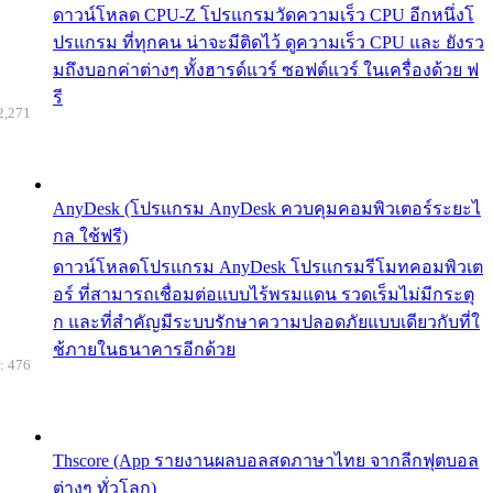
ดาวน์โหลด CPU-Z โปรแกรมวัดความเร็ว CPU อีกหนึ่งโ
ปรแกรม ที่ทุกคน น่าจะมีติดไว้ ดูความเร็ว CPU และ ยังรว
มถึงบอกค่าต่างๆ ทั้งฮารด์แวร์ ซอฟต์แวร์ ในเครื่องด้วย ฟ
รี
2,271
AnyDesk (โปรแกรม AnyDesk ควบคุมคอมพิวเตอร์ระยะไ
กล ใช้ฟรี)
ดาวน์โหลดโปรแกรม AnyDesk โปรแกรมรีโมทคอมพิวเต
อร์ ที่สามารถเชื่อมต่อแบบไร้พรมแดน รวดเร็มไม่มีกระตุ
ก และที่สำคัญมีระบบรักษาความปลอดภัยแบบเดียวกับที่ใ
ช้ภายในธนาคารอีกด้วย
: 476
Thscore (App รายงานผลบอลสดภาษาไทย จากลีกฟุตบอล
ต่างๆ ทั่วโลก)