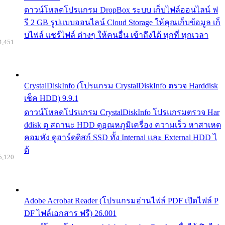
ดาวน์โหลดโปรแกรม DropBox ระบบ เก็บไฟล์ออนไลน์ ฟ
รี 2 GB รูปแบบออนไลน์ Cloud Storage ให้คุณเก็บข้อมูล เก็
บไฟล์ แชร์ไฟล์ ต่างๆ ให้คนอื่น เข้าถึงได้ ทุกที่ ทุกเวลา
4,451
CrystalDiskInfo (โปรแกรม CrystalDiskInfo ตรวจ Harddisk
เช็ค HDD) 9.9.1
ดาวน์โหลดโปรแกรม CrystalDiskInfo โปรแกรมตรวจ Har
ddisk ดู สถานะ HDD ดูอุณหภูมิเครื่อง ความเร็ว หาสาเหต
คอมพัง ดูฮาร์ดดิสก์ SSD ทั้ง Internal และ External HDD ไ
ด้
5,120
Adobe Acrobat Reader (โปรแกรมอ่านไฟล์ PDF เปิดไฟล์ P
DF ไฟล์เอกสาร ฟรี) 26.001