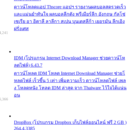
ดาวน์โหลดแอป Thscore แอปฯ รายงานผลบอลสดรวดเร็ว
และแม่นยำทันใจ ผลบอลลีกดัง พรีเมียร์ลีก อังกฤษ กัลโช่
เซเรีย อา อิตาลี ลาลีกา สเปน บุนเดสลีก้า เยอรมัน ลีกเอิง
ฝรั่งเศส
4,241
IDM (โปรแกรม Internet Download Manager ช่วยดาวน์โห
ลดไฟล์) 6.43.7
ดาวน์โหลด IDM โหลด Internet Download Manager ช่วยโ
หลดไฟล์ เร็วขึ้น 5 เท่า เพิ่มความเร็ว ดาวน์โหลดไฟล์ เพล
ง โหลดหนัง โหลด IDM ล่าสุด จาก Thaiware ไว้ใจได้แน่น
อน
6,366
DropBox (โปรแกรม Dropbox เก็บไฟล์ออนไลน์ ฟรี 2 GB )
264.4.3385