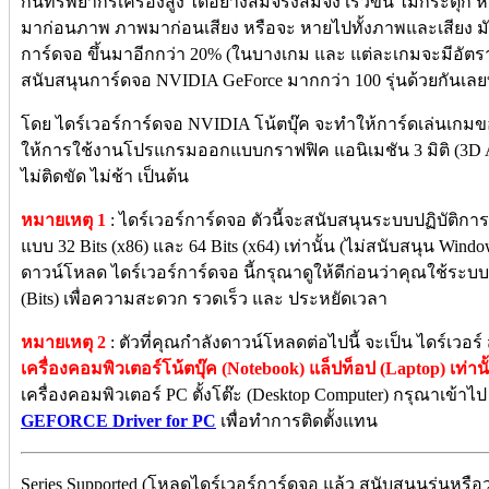
กินทรัพยากรเครื่องสูง ได้อย่างสมจริงสมจัง เร็วขึ้น ไม่กระตุ
มาก่อนภาพ ภาพมาก่อนเสียง หรือจะ หายไปทั้งภาพและเสียง มั
การ์ดจอ ขึ้นมาอีกกว่า 20% (ในบางเกม และ แต่ละเกมจะมีอัตรา % 
สนับสนุนการ์ดจอ NVIDIA GeForce มากกว่า 100 รุ่นด้วยกันเลยท
โดย ไดร์เวอร์การ์ดจอ NVIDIA โน้ตบุ๊ค จะทำให้การ์ดเล่นเกมข
ให้การใช้งานโปรแกรมออกแบบกราฟฟิค แอนิเมชัน 3 มิติ (3D Ani
ไม่ติดขัด ไม่ช้า เป็นต้น
หมายเหตุ 1
: ไดร์เวอร์การ์ดจอ ตัวนี้จะสนับสนุนระบบปฏิบัติการ 
แบบ 32 Bits (x86) และ 64 Bits (x64) เท่านั้น (ไม่สนับสนุน Wind
ดาวน์โหลด ไดร์เวอร์การ์ดจอ นี้กรุณาดูให้ดีก่อนว่าคุณใช้ระบบ
(Bits) เพื่อความสะดวก รวดเร็ว และ ประหยัดเวลา
หมายเหตุ 2
: ตัวที่คุณกำลังดาวน์โหลดต่อไปนี้ จะเป็น ไดร์เวอร
เครื่องคอมพิวเตอร์โน้ตบุ๊ค (Notebook) แล็ปท็อป (Laptop) เท่านั
เครื่องคอมพิวเตอร์ PC ตั้งโต๊ะ (Desktop Computer) กรุณาเข้าไ
GEFORCE Driver for PC
เพื่อทำการติดตั้งแทน
Series Supported (โหลดไดร์เวอร์การ์ดจอ แล้ว สนับสนุนรุ่นหรือ