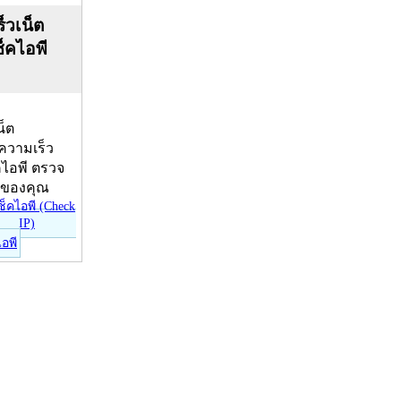
็วเน็ต
ช็คไอพี
น็ต
บความเร็ว
คไอพี ตรวจ
ีของคุณ
ไอพี