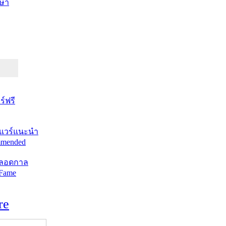
ษา
์ฟรี
แวร์แนะนำ
mended
ตลอดกาล
 Fame
re