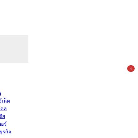
4
ด
์เน็ต
คคล
ดีย
อร์
ุรกิจ