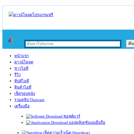
หน้าแรก
ดาวน์โหลด
ข่าวไอที
รีวิว
ทิปส์ไอที
สินค้าไอที
เช็ครอบหนัง
รวมคลิป Thaiware
เครื่องมือ
ซอฟต์แวร์
แอปพลิเคชันบนมือถือ
เช็คความเร็วเน็ต (Speedtest)