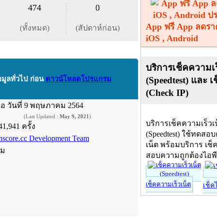
474
0
App ฟรี App ลดรา
(ทั้งหมด)
(สัปดาห์ก่อน)
iOS , Android
บริการเช็คความเร
(Speedtest) และ เ
อมูลทั่วไป ก่อน
ดาวน์โหลดโปรแกรม
(Check IP)
ื่อ
วันที่ 9 พฤษภาคม 2564
(Last Updated :
May 9, 2021
)
บริการเช็คความเร็วเ
41,941 ครั้ง
(Speedtest) ใช้ทดสอ
hscore.cc Development Team
เน็ต พร้อมบริการ เช็
์ม
สอบความถูกต้องไอพ
เช็คความเร็วเน็ต
เช็ค