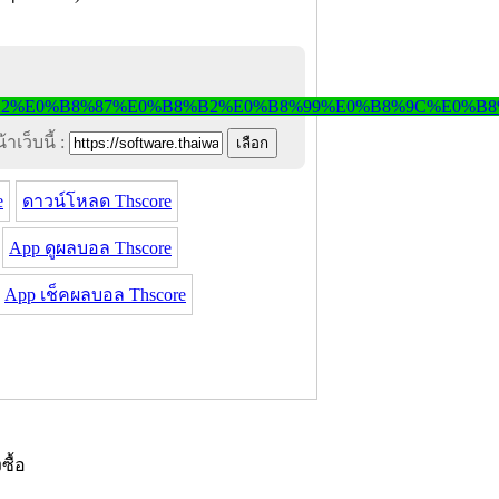
าเว็บนี้ :
e
ดาวน์โหลด Thscore
App ดูผลบอล Thscore
App เช็คผลบอล Thscore
งซื้อ