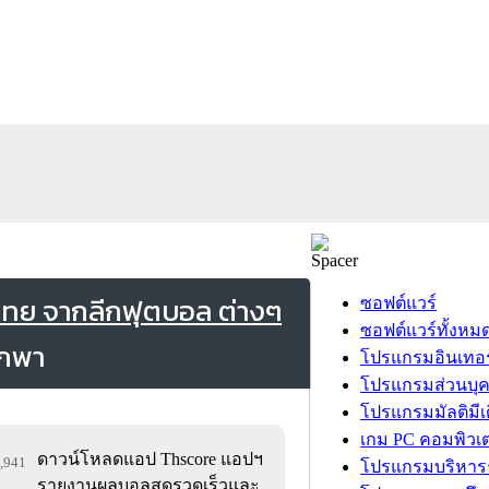
ย จากลีกฟุตบอล ต่างๆ
ซอฟต์แวร์
ซอฟต์แวร์ทั้งหม
โปรแกรมอินเทอร
โปรแกรมส่วนบุ
โปรแกรมมัลติมีเ
เกม PC คอมพิวเต
ดาวน์โหลดแอป Thscore แอปฯ
1,941
โปรแกรมบริหารธ
รายงานผลบอลสดรวดเร็วและ