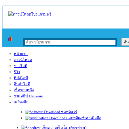
หน้าแรก
ดาวน์โหลด
ข่าวไอที
รีวิว
ทิปส์ไอที
สินค้าไอที
เช็ครอบหนัง
รวมคลิป Thaiware
เครื่องมือ
ซอฟต์แวร์
แอปพลิเคชันบนมือถือ
เช็คความเร็วเน็ต (Speedtest)