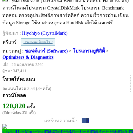
ดาวน์โหลดโปรแกรม CrystalDiskMark โปรแกรม Benchmark
ทดสอบ ตรวจดูประสิทธิภาพฮาร์ดดิสก์ ความเร็วการอ่าน เขียน
ข้อมูล Storage ใช้หาสาเหตุของ Harddisk เสียได้ แจกฟรี
ผู้พัฒนา :
Hiyohiyo (CrystalMark)
ฟรีแวร์
Freeware คืออะไร ?
หมวดหมู่ :
ซอฟต์แวร์ (Software)
>
โปรแกรมยูทิลิตี้
>
Optimizers & Diagnostics
เมื่อ : 26 พฤษภาคม 2569
ผู้ชม : 347,411
โหวตให้คะแนน
คะแนนโหวต 3.54 (59 ครั้ง)
ดาวน์โหลด
120,820
ครั้ง
(สัปดาห์ก่อน 331 ครั้ง)
แชร์บทความนี้ :
0