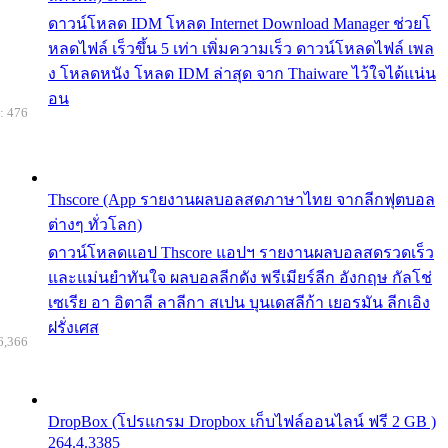
ดาวน์โหลด IDM โหลด Internet Download Manager ช่วยโ
หลดไฟล์ เร็วขึ้น 5 เท่า เพิ่มความเร็ว ดาวน์โหลดไฟล์ เพล
ง โหลดหนัง โหลด IDM ล่าสุด จาก Thaiware ไว้ใจได้แน่น
อน
: 476
Thscore (App รายงานผลบอลสดภาษาไทย จากลีกฟุตบอล
ต่างๆ ทั่วโลก)
ดาวน์โหลดแอป Thscore แอปฯ รายงานผลบอลสดรวดเร็ว
และแม่นยำทันใจ ผลบอลลีกดัง พรีเมียร์ลีก อังกฤษ กัลโช่
เซเรีย อา อิตาลี ลาลีกา สเปน บุนเดสลีก้า เยอรมัน ลีกเอิง
ฝรั่งเศส
6,366
DropBox (โปรแกรม Dropbox เก็บไฟล์ออนไลน์ ฟรี 2 GB )
264.4.3385