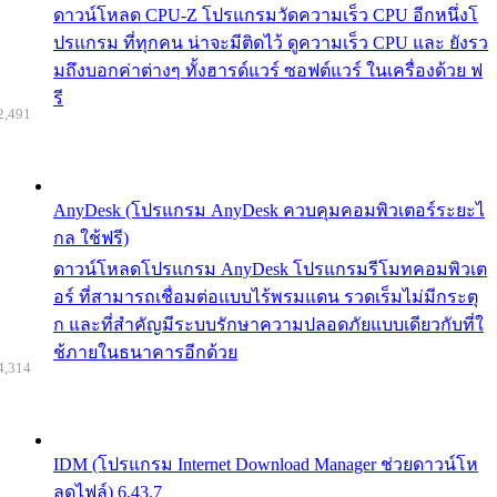
ดาวน์โหลด CPU-Z โปรแกรมวัดความเร็ว CPU อีกหนึ่งโ
ปรแกรม ที่ทุกคน น่าจะมีติดไว้ ดูความเร็ว CPU และ ยังรว
มถึงบอกค่าต่างๆ ทั้งฮารด์แวร์ ซอฟต์แวร์ ในเครื่องด้วย ฟ
รี
2,491
AnyDesk (โปรแกรม AnyDesk ควบคุมคอมพิวเตอร์ระยะไ
กล ใช้ฟรี)
ดาวน์โหลดโปรแกรม AnyDesk โปรแกรมรีโมทคอมพิวเต
อร์ ที่สามารถเชื่อมต่อแบบไร้พรมแดน รวดเร็มไม่มีกระตุ
ก และที่สำคัญมีระบบรักษาความปลอดภัยแบบเดียวกับที่ใ
ช้ภายในธนาคารอีกด้วย
4,314
IDM (โปรแกรม Internet Download Manager ช่วยดาวน์โห
ลดไฟล์) 6.43.7