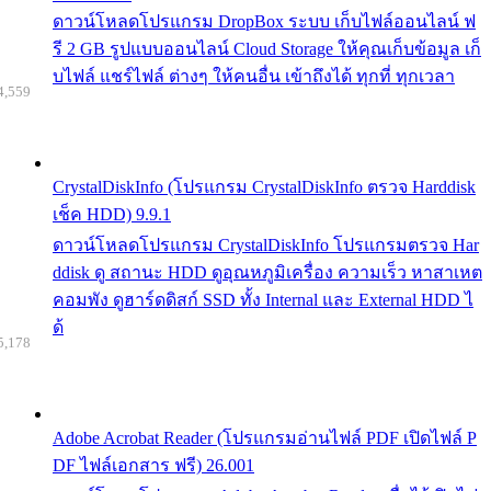
ดาวน์โหลดโปรแกรม DropBox ระบบ เก็บไฟล์ออนไลน์ ฟ
รี 2 GB รูปแบบออนไลน์ Cloud Storage ให้คุณเก็บข้อมูล เก็
บไฟล์ แชร์ไฟล์ ต่างๆ ให้คนอื่น เข้าถึงได้ ทุกที่ ทุกเวลา
4,559
CrystalDiskInfo (โปรแกรม CrystalDiskInfo ตรวจ Harddisk
เช็ค HDD) 9.9.1
ดาวน์โหลดโปรแกรม CrystalDiskInfo โปรแกรมตรวจ Har
ddisk ดู สถานะ HDD ดูอุณหภูมิเครื่อง ความเร็ว หาสาเหต
คอมพัง ดูฮาร์ดดิสก์ SSD ทั้ง Internal และ External HDD ไ
ด้
5,178
Adobe Acrobat Reader (โปรแกรมอ่านไฟล์ PDF เปิดไฟล์ P
DF ไฟล์เอกสาร ฟรี) 26.001