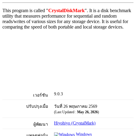
This program is called "
CrystalDiskMark
". It is a disk benchmark
utility that measures performance for sequential and random
reads/writes of various sizes for any storage device. It is useful for
comparing the speed of both portable and local storage devices.
9.0.3
เวอร์ชัน
ปรับปรุงเมื่อ
วันที่ 26 พฤษภาคม 2569
(Last Updated :
May 26, 2026
)
Hiyohiyo (CrystalMark)
ผู้พัฒนา
Windows
แพลตฟอร์ม