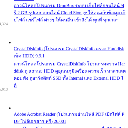
ดาวน์โหลดโปรแกรม DropBox ระบบ เก็บไฟล์ออนไลน์ ฟ
รี 2 GB รูปแบบออนไลน์ Cloud Storage ให้คุณเก็บข้อมูล เก็
บไฟล์ แชร์ไฟล์ ต่างๆ ให้คนอื่น เข้าถึงได้ ทุกที่ ทุกเวลา
4,324
CrystalDiskInfo (โปรแกรม CrystalDiskInfo ตรวจ Harddisk
เช็ค HDD) 9.9.1
ดาวน์โหลดโปรแกรม CrystalDiskInfo โปรแกรมตรวจ Har
ddisk ดู สถานะ HDD ดูอุณหภูมิเครื่อง ความเร็ว หาสาเหต
คอมพัง ดูฮาร์ดดิสก์ SSD ทั้ง Internal และ External HDD ไ
ด้
5,013
Adobe Acrobat Reader (โปรแกรมอ่านไฟล์ PDF เปิดไฟล์ P
DF ไฟล์เอกสาร ฟรี) 26.001