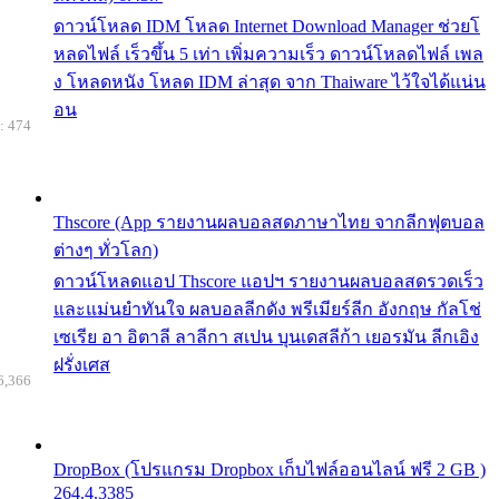
ดาวน์โหลด IDM โหลด Internet Download Manager ช่วยโ
หลดไฟล์ เร็วขึ้น 5 เท่า เพิ่มความเร็ว ดาวน์โหลดไฟล์ เพล
ง โหลดหนัง โหลด IDM ล่าสุด จาก Thaiware ไว้ใจได้แน่น
อน
: 474
Thscore (App รายงานผลบอลสดภาษาไทย จากลีกฟุตบอล
ต่างๆ ทั่วโลก)
ดาวน์โหลดแอป Thscore แอปฯ รายงานผลบอลสดรวดเร็ว
และแม่นยำทันใจ ผลบอลลีกดัง พรีเมียร์ลีก อังกฤษ กัลโช่
เซเรีย อา อิตาลี ลาลีกา สเปน บุนเดสลีก้า เยอรมัน ลีกเอิง
ฝรั่งเศส
6,366
DropBox (โปรแกรม Dropbox เก็บไฟล์ออนไลน์ ฟรี 2 GB )
264.4.3385