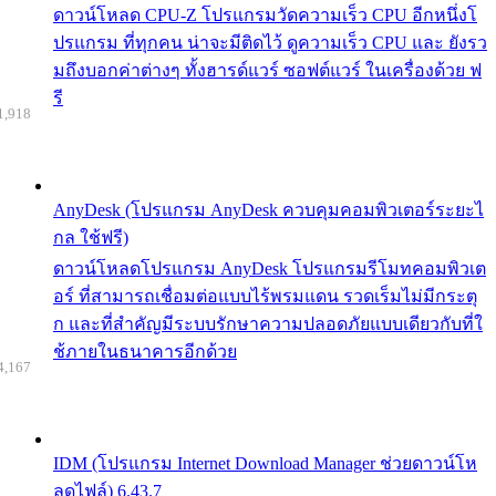
ดาวน์โหลด CPU-Z โปรแกรมวัดความเร็ว CPU อีกหนึ่งโ
ปรแกรม ที่ทุกคน น่าจะมีติดไว้ ดูความเร็ว CPU และ ยังรว
มถึงบอกค่าต่างๆ ทั้งฮารด์แวร์ ซอฟต์แวร์ ในเครื่องด้วย ฟ
รี
1,918
AnyDesk (โปรแกรม AnyDesk ควบคุมคอมพิวเตอร์ระยะไ
กล ใช้ฟรี)
ดาวน์โหลดโปรแกรม AnyDesk โปรแกรมรีโมทคอมพิวเต
อร์ ที่สามารถเชื่อมต่อแบบไร้พรมแดน รวดเร็มไม่มีกระตุ
ก และที่สำคัญมีระบบรักษาความปลอดภัยแบบเดียวกับที่ใ
ช้ภายในธนาคารอีกด้วย
4,167
IDM (โปรแกรม Internet Download Manager ช่วยดาวน์โห
ลดไฟล์) 6.43.7