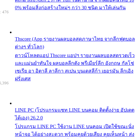
0% พร้อมสิ่งก่อสร้างใหม่ๆ กว่า 30 ชนิด มาให้เล่นกัน
: 476
Thscore (App รายงานผลบอลสดภาษาไทย จากลีกฟุตบอล
ต่างๆ ทั่วโลก)
ดาวน์โหลดแอป Thscore แอปฯ รายงานผลบอลสดรวดเร็ว
และแม่นยำทันใจ ผลบอลลีกดัง พรีเมียร์ลีก อังกฤษ กัลโช่
เซเรีย อา อิตาลี ลาลีกา สเปน บุนเดสลีก้า เยอรมัน ลีกเอิง
ฝรั่งเศส
6,396
LINE PC (โปรแกรมแชท LINE บนคอม ติดตั้งง่าย อัปเดต
ได้เอง) 26.2.0
โปรแกรม LINE PC ใช้งาน LINE บนคอม เปิดใช้ขณะนั่ง
หน้าจอ ได้อย่างสะดวก พร้อมคุยด้วยเสียง คุยเห็นหน้า ส่ง