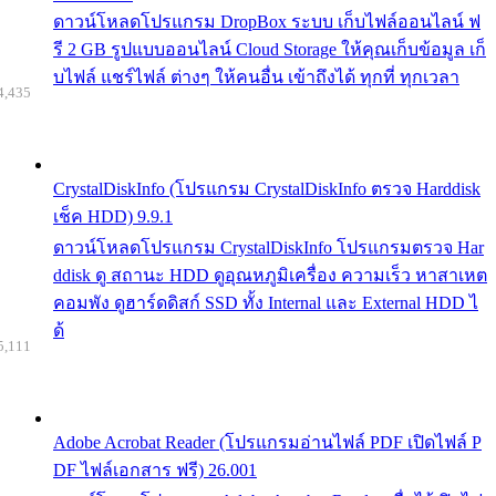
ดาวน์โหลดโปรแกรม DropBox ระบบ เก็บไฟล์ออนไลน์ ฟ
รี 2 GB รูปแบบออนไลน์ Cloud Storage ให้คุณเก็บข้อมูล เก็
บไฟล์ แชร์ไฟล์ ต่างๆ ให้คนอื่น เข้าถึงได้ ทุกที่ ทุกเวลา
4,435
CrystalDiskInfo (โปรแกรม CrystalDiskInfo ตรวจ Harddisk
เช็ค HDD) 9.9.1
ดาวน์โหลดโปรแกรม CrystalDiskInfo โปรแกรมตรวจ Har
ddisk ดู สถานะ HDD ดูอุณหภูมิเครื่อง ความเร็ว หาสาเหต
คอมพัง ดูฮาร์ดดิสก์ SSD ทั้ง Internal และ External HDD ไ
ด้
5,111
Adobe Acrobat Reader (โปรแกรมอ่านไฟล์ PDF เปิดไฟล์ P
DF ไฟล์เอกสาร ฟรี) 26.001