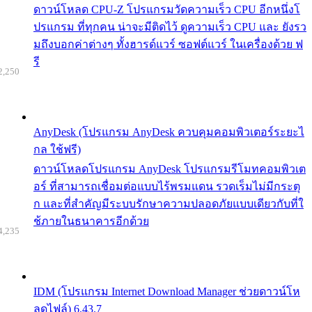
ดาวน์โหลด CPU-Z โปรแกรมวัดความเร็ว CPU อีกหนึ่งโ
ปรแกรม ที่ทุกคน น่าจะมีติดไว้ ดูความเร็ว CPU และ ยังรว
มถึงบอกค่าต่างๆ ทั้งฮารด์แวร์ ซอฟต์แวร์ ในเครื่องด้วย ฟ
รี
2,250
AnyDesk (โปรแกรม AnyDesk ควบคุมคอมพิวเตอร์ระยะไ
กล ใช้ฟรี)
ดาวน์โหลดโปรแกรม AnyDesk โปรแกรมรีโมทคอมพิวเต
อร์ ที่สามารถเชื่อมต่อแบบไร้พรมแดน รวดเร็มไม่มีกระตุ
ก และที่สำคัญมีระบบรักษาความปลอดภัยแบบเดียวกับที่ใ
ช้ภายในธนาคารอีกด้วย
4,235
IDM (โปรแกรม Internet Download Manager ช่วยดาวน์โห
ลดไฟล์) 6.43.7