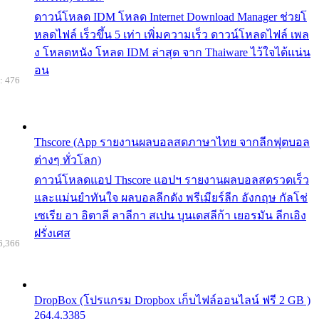
ดาวน์โหลด IDM โหลด Internet Download Manager ช่วยโ
หลดไฟล์ เร็วขึ้น 5 เท่า เพิ่มความเร็ว ดาวน์โหลดไฟล์ เพล
ง โหลดหนัง โหลด IDM ล่าสุด จาก Thaiware ไว้ใจได้แน่น
อน
: 476
Thscore (App รายงานผลบอลสดภาษาไทย จากลีกฟุตบอล
ต่างๆ ทั่วโลก)
ดาวน์โหลดแอป Thscore แอปฯ รายงานผลบอลสดรวดเร็ว
และแม่นยำทันใจ ผลบอลลีกดัง พรีเมียร์ลีก อังกฤษ กัลโช่
เซเรีย อา อิตาลี ลาลีกา สเปน บุนเดสลีก้า เยอรมัน ลีกเอิง
ฝรั่งเศส
6,366
DropBox (โปรแกรม Dropbox เก็บไฟล์ออนไลน์ ฟรี 2 GB )
264.4.3385