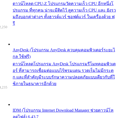
ดาวน์โหลด CPU-Z โปรแกรมวัดความเร็ว CPU อีกหนึ่งโ
ปรแกรม ที่ทุกคน น่าจะมีติดไว้ ดูความเร็ว CPU และ ยังรว
มถึงบอกค่าต่างๆ ทั้งฮารด์แวร์ ซอฟต์แวร์ ในเครื่องด้วย ฟ
รี
2,250
AnyDesk (โปรแกรม AnyDesk ควบคุมคอมพิวเตอร์ระยะไ
กล ใช้ฟรี)
ดาวน์โหลดโปรแกรม AnyDesk โปรแกรมรีโมทคอมพิวเต
อร์ ที่สามารถเชื่อมต่อแบบไร้พรมแดน รวดเร็มไม่มีกระตุ
ก และที่สำคัญมีระบบรักษาความปลอดภัยแบบเดียวกับที่ใ
ช้ภายในธนาคารอีกด้วย
4,235
IDM (โปรแกรม Internet Download Manager ช่วยดาวน์โห
ลดไฟล์) 6.43.7