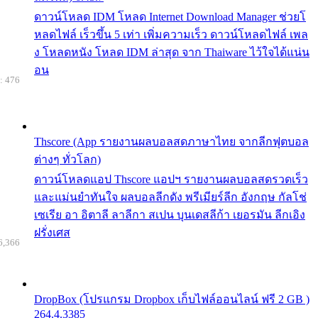
ดาวน์โหลด IDM โหลด Internet Download Manager ช่วยโ
หลดไฟล์ เร็วขึ้น 5 เท่า เพิ่มความเร็ว ดาวน์โหลดไฟล์ เพล
ง โหลดหนัง โหลด IDM ล่าสุด จาก Thaiware ไว้ใจได้แน่น
อน
: 476
Thscore (App รายงานผลบอลสดภาษาไทย จากลีกฟุตบอล
ต่างๆ ทั่วโลก)
ดาวน์โหลดแอป Thscore แอปฯ รายงานผลบอลสดรวดเร็ว
และแม่นยำทันใจ ผลบอลลีกดัง พรีเมียร์ลีก อังกฤษ กัลโช่
เซเรีย อา อิตาลี ลาลีกา สเปน บุนเดสลีก้า เยอรมัน ลีกเอิง
ฝรั่งเศส
6,366
DropBox (โปรแกรม Dropbox เก็บไฟล์ออนไลน์ ฟรี 2 GB )
264.4.3385