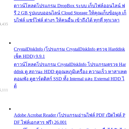
ดาวน์โหลดโปรแกรม DropBox ระบบ เก็บไฟล์ออนไลน์ ฟ
รี 2 GB รูปแบบออนไลน์ Cloud Storage ให้คุณเก็บข้อมูล เก็
บไฟล์ แชร์ไฟล์ ต่างๆ ให้คนอื่น เข้าถึงได้ ทุกที่ ทุกเวลา
4,435
CrystalDiskInfo (โปรแกรม CrystalDiskInfo ตรวจ Harddisk
เช็ค HDD) 9.9.1
ดาวน์โหลดโปรแกรม CrystalDiskInfo โปรแกรมตรวจ Har
ddisk ดู สถานะ HDD ดูอุณหภูมิเครื่อง ความเร็ว หาสาเหต
คอมพัง ดูฮาร์ดดิสก์ SSD ทั้ง Internal และ External HDD ไ
ด้
5,111
Adobe Acrobat Reader (โปรแกรมอ่านไฟล์ PDF เปิดไฟล์ P
DF ไฟล์เอกสาร ฟรี) 26.001