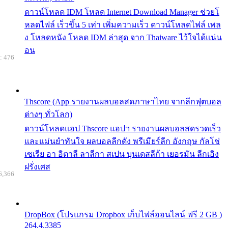
ดาวน์โหลด IDM โหลด Internet Download Manager ช่วยโ
หลดไฟล์ เร็วขึ้น 5 เท่า เพิ่มความเร็ว ดาวน์โหลดไฟล์ เพล
ง โหลดหนัง โหลด IDM ล่าสุด จาก Thaiware ไว้ใจได้แน่น
อน
: 476
Thscore (App รายงานผลบอลสดภาษาไทย จากลีกฟุตบอล
ต่างๆ ทั่วโลก)
ดาวน์โหลดแอป Thscore แอปฯ รายงานผลบอลสดรวดเร็ว
และแม่นยำทันใจ ผลบอลลีกดัง พรีเมียร์ลีก อังกฤษ กัลโช่
เซเรีย อา อิตาลี ลาลีกา สเปน บุนเดสลีก้า เยอรมัน ลีกเอิง
ฝรั่งเศส
6,366
DropBox (โปรแกรม Dropbox เก็บไฟล์ออนไลน์ ฟรี 2 GB )
264.4.3385