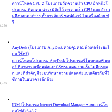
ดาวน์โหลด CPU-Z โปรแกรมวัดความเร็ว CPU อีกหนึ่งโ
ปรแกรม ที่ทุกคน น่าจะมีติดไว้ ดูความเร็ว CPU และ ยังรว
มถึงบอกค่าต่างๆ ทั้งฮารด์แวร์ ซอฟต์แวร์ ในเครื่องด้วย ฟ
รี
2,250
AnyDesk (โปรแกรม AnyDesk ควบคุมคอมพิวเตอร์ระยะไ
กล ใช้ฟรี)
ดาวน์โหลดโปรแกรม AnyDesk โปรแกรมรีโมทคอมพิวเต
อร์ ที่สามารถเชื่อมต่อแบบไร้พรมแดน รวดเร็มไม่มีกระตุ
ก และที่สำคัญมีระบบรักษาความปลอดภัยแบบเดียวกับที่ใ
ช้ภายในธนาคารอีกด้วย
4,235
IDM (โปรแกรม Internet Download Manager ช่วยดาวน์โห
ลดไฟล์) 6.43.7