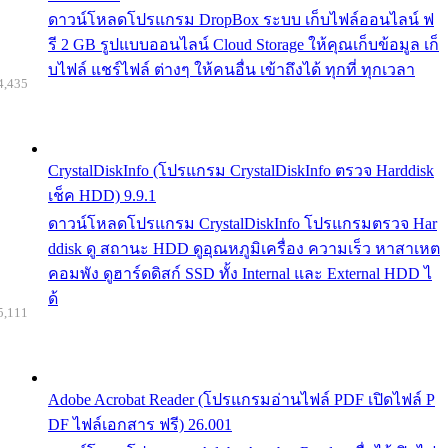
ดาวน์โหลดโปรแกรม DropBox ระบบ เก็บไฟล์ออนไลน์ ฟ
รี 2 GB รูปแบบออนไลน์ Cloud Storage ให้คุณเก็บข้อมูล เก็
บไฟล์ แชร์ไฟล์ ต่างๆ ให้คนอื่น เข้าถึงได้ ทุกที่ ทุกเวลา
4,435
CrystalDiskInfo (โปรแกรม CrystalDiskInfo ตรวจ Harddisk
เช็ค HDD) 9.9.1
ดาวน์โหลดโปรแกรม CrystalDiskInfo โปรแกรมตรวจ Har
ddisk ดู สถานะ HDD ดูอุณหภูมิเครื่อง ความเร็ว หาสาเหต
คอมพัง ดูฮาร์ดดิสก์ SSD ทั้ง Internal และ External HDD ไ
ด้
5,111
Adobe Acrobat Reader (โปรแกรมอ่านไฟล์ PDF เปิดไฟล์ P
DF ไฟล์เอกสาร ฟรี) 26.001