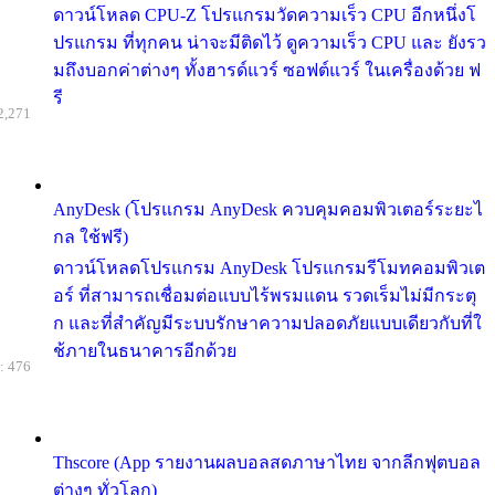
ดาวน์โหลด CPU-Z โปรแกรมวัดความเร็ว CPU อีกหนึ่งโ
ปรแกรม ที่ทุกคน น่าจะมีติดไว้ ดูความเร็ว CPU และ ยังรว
มถึงบอกค่าต่างๆ ทั้งฮารด์แวร์ ซอฟต์แวร์ ในเครื่องด้วย ฟ
รี
2,271
AnyDesk (โปรแกรม AnyDesk ควบคุมคอมพิวเตอร์ระยะไ
กล ใช้ฟรี)
ดาวน์โหลดโปรแกรม AnyDesk โปรแกรมรีโมทคอมพิวเต
อร์ ที่สามารถเชื่อมต่อแบบไร้พรมแดน รวดเร็มไม่มีกระตุ
ก และที่สำคัญมีระบบรักษาความปลอดภัยแบบเดียวกับที่ใ
ช้ภายในธนาคารอีกด้วย
: 476
Thscore (App รายงานผลบอลสดภาษาไทย จากลีกฟุตบอล
ต่างๆ ทั่วโลก)