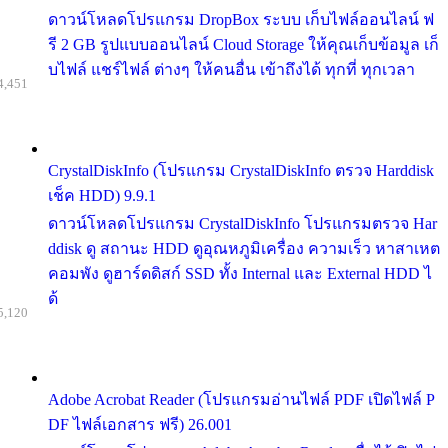
ดาวน์โหลดโปรแกรม DropBox ระบบ เก็บไฟล์ออนไลน์ ฟ
รี 2 GB รูปแบบออนไลน์ Cloud Storage ให้คุณเก็บข้อมูล เก็
บไฟล์ แชร์ไฟล์ ต่างๆ ให้คนอื่น เข้าถึงได้ ทุกที่ ทุกเวลา
4,451
CrystalDiskInfo (โปรแกรม CrystalDiskInfo ตรวจ Harddisk
เช็ค HDD) 9.9.1
ดาวน์โหลดโปรแกรม CrystalDiskInfo โปรแกรมตรวจ Har
ddisk ดู สถานะ HDD ดูอุณหภูมิเครื่อง ความเร็ว หาสาเหต
คอมพัง ดูฮาร์ดดิสก์ SSD ทั้ง Internal และ External HDD ไ
ด้
5,120
Adobe Acrobat Reader (โปรแกรมอ่านไฟล์ PDF เปิดไฟล์ P
DF ไฟล์เอกสาร ฟรี) 26.001