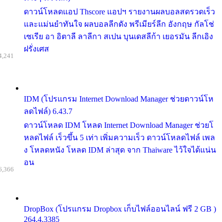
ดาวน์โหลดแอป Thscore แอปฯ รายงานผลบอลสดรวดเร็ว
และแม่นยำทันใจ ผลบอลลีกดัง พรีเมียร์ลีก อังกฤษ กัลโช่
เซเรีย อา อิตาลี ลาลีกา สเปน บุนเดสลีก้า เยอรมัน ลีกเอิง
ฝรั่งเศส
4,241
IDM (โปรแกรม Internet Download Manager ช่วยดาวน์โห
ลดไฟล์) 6.43.7
ดาวน์โหลด IDM โหลด Internet Download Manager ช่วยโ
หลดไฟล์ เร็วขึ้น 5 เท่า เพิ่มความเร็ว ดาวน์โหลดไฟล์ เพล
ง โหลดหนัง โหลด IDM ล่าสุด จาก Thaiware ไว้ใจได้แน่น
อน
6,366
DropBox (โปรแกรม Dropbox เก็บไฟล์ออนไลน์ ฟรี 2 GB )
264.4.3385